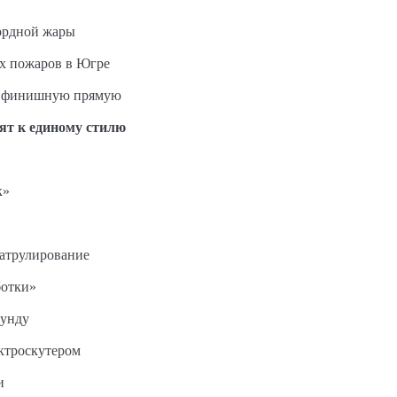
ордной жары
ых пожаров в Югре
на финишную прямую
ят к единому стилю
к»
патрулирование
ботки»
кунду
ектроскутером
и