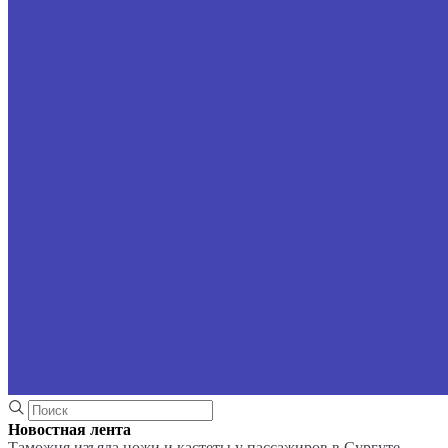
Новостная лента
Таможня изъяла ножи и кастеты у пассажиров в Сургуте