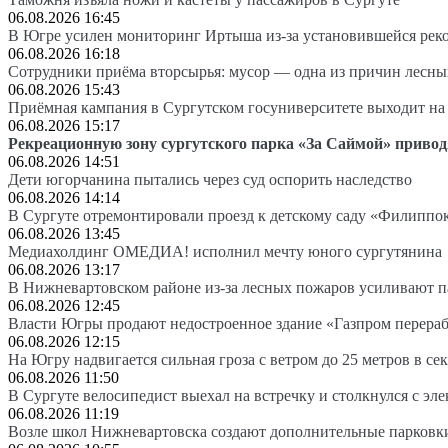
06.08.2026 16:45
В Югре усилен мониторинг Иртыша из-за установившейся рек
06.08.2026 16:18
Сотрудники приёма вторсырья: мусор — одна из причин лесн
06.08.2026 15:43
Приёмная кампания в Сургутском госуниверситете выходит 
06.08.2026 15:17
Рекреационную зону сургутского парка «За Саймой» привод
06.08.2026 14:51
Дети югорчанина пытались через суд оспорить наследство
06.08.2026 14:14
В Сургуте отремонтировали проезд к детскому саду «Филиппо
06.08.2026 13:45
Медиахолдинг ОМЕДИА! исполнил мечту юного сургутянина
06.08.2026 13:17
В Нижневартовском районе из-за лесных пожаров усиливают 
06.08.2026 12:45
Власти Югры продают недостроенное здание «Газпром перера
06.08.2026 12:15
На Югру надвигается сильная гроза с ветром до 25 метров в се
06.08.2026 11:50
В Сургуте велосипедист выехал на встречку и столкнулся с эл
06.08.2026 11:19
Возле школ Нижневартовска создают дополнительные парковк