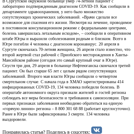
В Сургутской окружной больнице умер 74-летний пациент с
лабораторно подтвержденным диагнозом COVID-19. Как сообщили в
департаменте здравоохранения, у него было множество
сопутствующих хронических заболеваний. «Врачи сделали все
возможное для спасения его жизни. Несмотря на лечение, проводимое
в постоянном консультационном режиме с федеральными центрами,
болезнь завершилась летальным исходом», – сообщили в оперативном
штабе Югры и выразили соболезования родным и близким. Всего в
Югре погибли 4 человека с диагнозом коронавирус. 20 апреля в
Сургуте скончалась 70-летняя женщина, 26 апреля стало известно, что
второй жертвой стал рабочий с Приобского месторождения в Ханты-
Мансийском районе (сегодня это самый крупный очаг в Югре).
Спустя три дня, 29 апреля в больнице Нефтеюганска скончался третий
пациент. Он был старше 65 лет с целым рядом сопутствующих
заболеваний. Второго мая власти Югры сообщили о четвертом
смертельном случае. С начала года в ХМАО зарегистрированы 414
инфицированных COVID-19, 134 человека победили болезнь. В
оперштабе автономного округа призвали жителей и гостей региона
соблюдать все меры безопасности и требования к самоизоляции. При
первых признаках заболевания необходимо обратиться на единую
«горячую линию» региона – 8 800 301 68 88 (работает круглосуточно).
Ранее в Югре были зафиксированы 3 смерти. 134 человека
выздоровели.
Понравилась статья? Поделиcь в соцсетях: