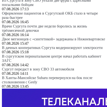
Из Сургута в зону СВО уехали две фуры с адресными
посылками бойцам
07.08.2026 17:13
Оформление пациентов в Сургутской ОКБ стало в четыре
раза быстрее
07.08.2026 16:45
Врачи Сургута почти две недели боролись за жизнь
трёхмесячной девочки
07.08.2026 16:14
Двое мегионцев с «синтетикой» задержаны в Нижневартовске
07.08.2026 15:47
В дачных кооперативах Сургута модернизируют электросети
07.08.2026 15:18
В сургутском перинатальном центре начал работать кабинет
ЗАГС
07.08.2026 14:42
Сургут передаст в зону СВО 33 автомобиля
07.08.2026 14:11
В Ханты-Мансийске Subaru перевернулся на бок после
столкновения с Geely
07.08.2026 13:45