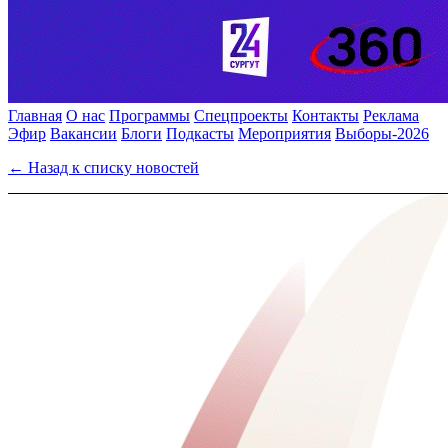
Главная
О нас
Программы
Спецпроекты
Контакты
Реклама
Эфир
Вакансии
Блоги
Подкасты
Мероприятия
Выборы-2026
← Назад к списку новостей