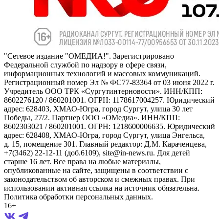
"Сетевое издание "ОМЕДИА!". Зарегистрировано
Федеральной службой по надзору в сфере связи,
информационных технологий и массовых коммуникаций.
Регистрационный номер Эл № ФС77-83364 от 03 июня 2022 г.
Учредитель ООО ТРК «Сургутинтерновости». ИНН/КПП:
8602276120 / 860201001. ОГРН: 1178617004257. Юридический
адрес: 628403, ХМАО-Югра, город Сургут, улица 30 лет
Победы, 27/2. Партнер ООО «ОМедиа». ИНН/КПП:
8602303021 / 860201001. ОГРН: 1218600006635. Юридический
адрес: 628408, ХМАО-Югра, город Сургут, улица Энгельса,
д. 15, помещение 301. Главный редактор: Д.М. Караченцева,
+7(3462) 22-12-11 (доб.6109), site@in-news.ru. Для детей
старше 16 лет. Все права на любые материалы,
опубликованные на сайте, защищены в соответствии с
законодательством об авторском и смежных правах. При
использовании активная ссылка на источник обязательна.
Политика обработки персональных данных.
16+