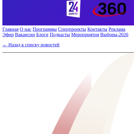
Главная
О нас
Программы
Спецпроекты
Контакты
Реклама
Эфир
Вакансии
Блоги
Подкасты
Мероприятия
Выборы-2026
← Назад к списку новостей