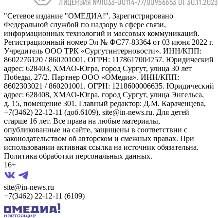
"Сетевое издание "ОМЕДИА!". Зарегистрировано
Федеральной службой по надзору в сфере связи,
информационных технологий и массовых коммуникаций.
Регистрационный номер Эл № ФС77-83364 от 03 июня 2022 г.
Учредитель ООО ТРК «Сургутинтерновости». ИНН/КПП:
8602276120 / 860201001. ОГРН: 1178617004257. Юридический
адрес: 628403, ХМАО-Югра, город Сургут, улица 30 лет
Победы, 27/2. Партнер ООО «ОМедиа». ИНН/КПП:
8602303021 / 860201001. ОГРН: 1218600006635. Юридический
адрес: 628408, ХМАО-Югра, город Сургут, улица Энгельса,
д. 15, помещение 301. Главный редактор: Д.М. Караченцева,
+7(3462) 22-12-11 (доб.6109), site@in-news.ru. Для детей
старше 16 лет. Все права на любые материалы,
опубликованные на сайте, защищены в соответствии с
законодательством об авторском и смежных правах. При
использовании активная ссылка на источник обязательна.
Политика обработки персональных данных.
16+
site@in-news.ru
+7(3462) 22-12-11 (6109)