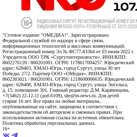
"Сетевое издание "ОМЕДИА!". Зарегистрировано
Федеральной службой по надзору в сфере связи,
информационных технологий и массовых коммуникаций.
Регистрационный номер Эл № ФС77-83364 от 03 июня 2022 г.
Учредитель ООО ТРК «Сургутинтерновости». ИНН/КПП:
8602276120 / 860201001. ОГРН: 1178617004257. Юридический
адрес: 628403, ХМАО-Югра, город Сургут, улица 30 лет
Победы, 27/2. Партнер ООО «ОМедиа». ИНН/КПП:
8602303021 / 860201001. ОГРН: 1218600006635. Юридический
адрес: 628408, ХМАО-Югра, город Сургут, улица Энгельса,
д. 15, помещение 301. Главный редактор: Д.М. Караченцева,
+7(3462) 22-12-11 (доб.6109), site@in-news.ru. Для детей
старше 16 лет. Все права на любые материалы,
опубликованные на сайте, защищены в соответствии с
законодательством об авторском и смежных правах. При
использовании активная ссылка на источник обязательна.
Политика обработки персональных данных.
16+