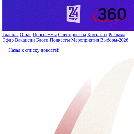
Главная
О нас
Программы
Спецпроекты
Контакты
Реклама
Эфир
Вакансии
Блоги
Подкасты
Мероприятия
Выборы-2026
← Назад к списку новостей