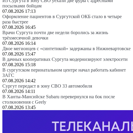
Из Сургута в зону СВО уехали две фуры с адресными
посылками бойцам
07.08.2026 17:13
Оформление пациентов в Сургутской ОКБ стало в четыре
раза быстрее
07.08.2026 16:45
Врачи Сургута почти две недели боролись за жизнь
трёхмесячной девочки
07.08.2026 16:14
Двое мегионцев с «синтетикой» задержаны в Нижневартовске
07.08.2026 15:47
В дачных кооперативах Сургута модернизируют электросети
07.08.2026 15:18
В сургутском перинатальном центре начал работать кабинет
ЗАГС
07.08.2026 14:42
Сургут передаст в зону СВО 33 автомобиля
07.08.2026 14:11
В Ханты-Мансийске Subaru перевернулся на бок после
столкновения с Geely
07.08.2026 13:45