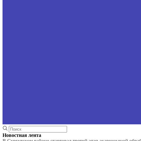
Новостная лента
В Сургутском районе стартовал третий этап акарицидной обра