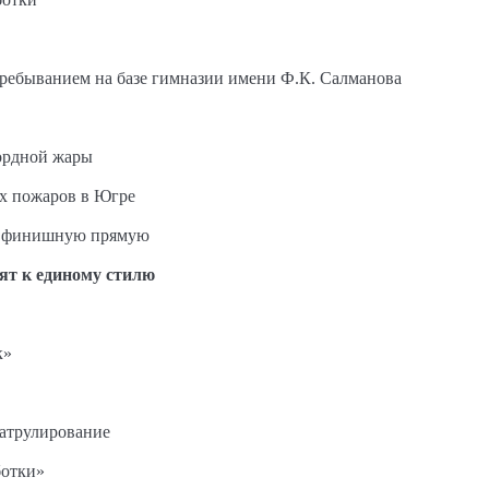
пребыванием на базе гимназии имени Ф.К. Салманова
ордной жары
ых пожаров в Югре
на финишную прямую
ят к единому стилю
к»
патрулирование
ботки»