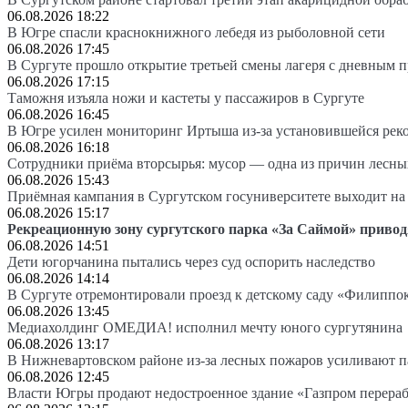
06.08.2026 18:22
В Югре спасли краснокнижного лебедя из рыболовной сети
06.08.2026 17:45
В Сургуте прошло открытие третьей смены лагеря с дневным 
06.08.2026 17:15
Таможня изъяла ножи и кастеты у пассажиров в Сургуте
06.08.2026 16:45
В Югре усилен мониторинг Иртыша из-за установившейся рек
06.08.2026 16:18
Сотрудники приёма вторсырья: мусор — одна из причин лесн
06.08.2026 15:43
Приёмная кампания в Сургутском госуниверситете выходит 
06.08.2026 15:17
Рекреационную зону сургутского парка «За Саймой» привод
06.08.2026 14:51
Дети югорчанина пытались через суд оспорить наследство
06.08.2026 14:14
В Сургуте отремонтировали проезд к детскому саду «Филиппо
06.08.2026 13:45
Медиахолдинг ОМЕДИА! исполнил мечту юного сургутянина
06.08.2026 13:17
В Нижневартовском районе из-за лесных пожаров усиливают 
06.08.2026 12:45
Власти Югры продают недостроенное здание «Газпром перера