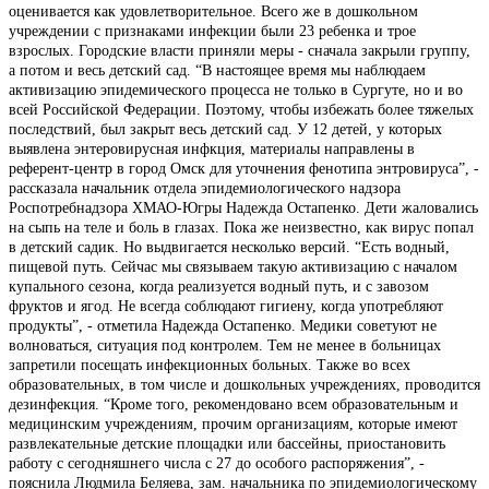
оценивается как удовлетворительное. Всего же в дошкольном
учреждении с признаками инфекции были 23 ребенка и трое
взрослых. Городские власти приняли меры - сначала закрыли группу,
а потом и весь детский сад. “В настоящее время мы наблюдаем
активизацию эпидемического процесса не только в Сургуте, но и во
всей Российской Федерации. Поэтому, чтобы избежать более тяжелых
последствий, был закрыт весь детский сад. У 12 детей, у которых
выявлена энтеровирусная инфкция, материалы направлены в
референт-центр в город Омск для уточнения фенотипа энтровируса”, -
рассказала начальник отдела эпидемиологического надзора
Роспотребнадзора ХМАО-Югры Надежда Остапенко. Дети жаловались
на сыпь на теле и боль в глазах. Пока же неизвестно, как вирус попал
в детский садик. Но выдвигается несколько версий. “Есть водный,
пищевой путь. Сейчас мы связываем такую активизацию с началом
купального сезона, когда реализуется водный путь, и с завозом
фруктов и ягод. Не всегда соблюдают гигиену, когда употребляют
продукты”, - отметила Надежда Остапенко. Медики советуют не
волноваться, ситуация под контролем. Тем не менее в больницах
запретили посещать инфекционных больных. Также во всех
образовательных, в том числе и дошкольных учреждениях, проводится
дезинфекция. “Кроме того, рекомендовано всем образовательным и
медицинским учреждениям, прочим организациям, которые имеют
развлекательные детские площадки или бассейны, приостановить
работу с сегодняшнего числа с 27 до особого распоряжения”, -
пояснила Людмила Беляева, зам. начальника по эпидемиологическому