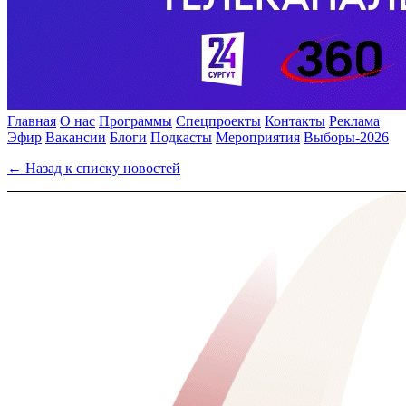
Главная
О нас
Программы
Спецпроекты
Контакты
Реклама
Эфир
Вакансии
Блоги
Подкасты
Мероприятия
Выборы-2026
← Назад к списку новостей