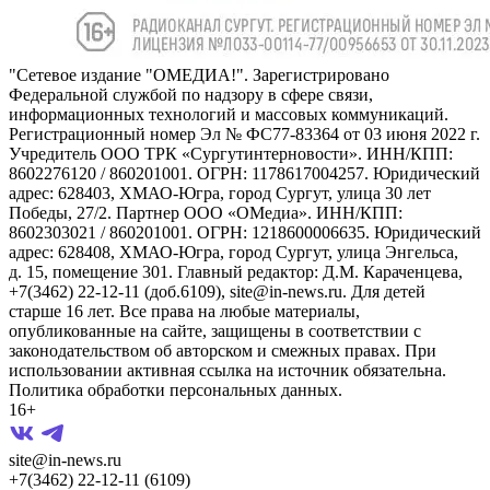
"Сетевое издание "ОМЕДИА!". Зарегистрировано
Федеральной службой по надзору в сфере связи,
информационных технологий и массовых коммуникаций.
Регистрационный номер Эл № ФС77-83364 от 03 июня 2022 г.
Учредитель ООО ТРК «Сургутинтерновости». ИНН/КПП:
8602276120 / 860201001. ОГРН: 1178617004257. Юридический
адрес: 628403, ХМАО-Югра, город Сургут, улица 30 лет
Победы, 27/2. Партнер ООО «ОМедиа». ИНН/КПП:
8602303021 / 860201001. ОГРН: 1218600006635. Юридический
адрес: 628408, ХМАО-Югра, город Сургут, улица Энгельса,
д. 15, помещение 301. Главный редактор: Д.М. Караченцева,
+7(3462) 22-12-11 (доб.6109), site@in-news.ru. Для детей
старше 16 лет. Все права на любые материалы,
опубликованные на сайте, защищены в соответствии с
законодательством об авторском и смежных правах. При
использовании активная ссылка на источник обязательна.
Политика обработки персональных данных.
16+
site@in-news.ru
+7(3462) 22-12-11 (6109)