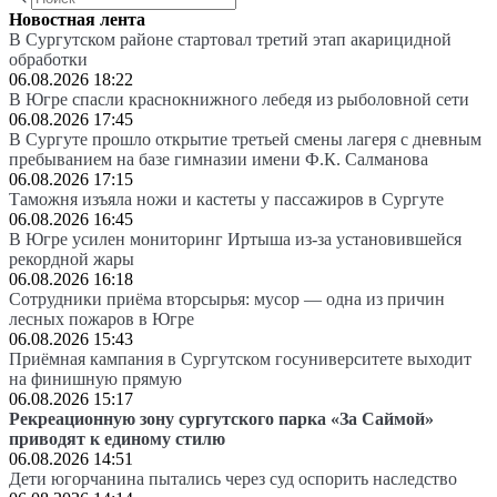
Новостная лента
В Сургутском районе стартовал третий этап акарицидной
обработки
06.08.2026 18:22
В Югре спасли краснокнижного лебедя из рыболовной сети
06.08.2026 17:45
В Сургуте прошло открытие третьей смены лагеря с дневным
пребыванием на базе гимназии имени Ф.К. Салманова
06.08.2026 17:15
Таможня изъяла ножи и кастеты у пассажиров в Сургуте
06.08.2026 16:45
В Югре усилен мониторинг Иртыша из-за установившейся
рекордной жары
06.08.2026 16:18
Сотрудники приёма вторсырья: мусор — одна из причин
лесных пожаров в Югре
06.08.2026 15:43
Приёмная кампания в Сургутском госуниверситете выходит
на финишную прямую
06.08.2026 15:17
Рекреационную зону сургутского парка «За Саймой»
приводят к единому стилю
06.08.2026 14:51
Дети югорчанина пытались через суд оспорить наследство