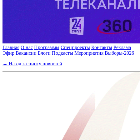
Главная
О нас
Программы
Спецпроекты
Контакты
Реклама
Эфир
Вакансии
Блоги
Подкасты
Мероприятия
Выборы-2026
← Назад к списку новостей