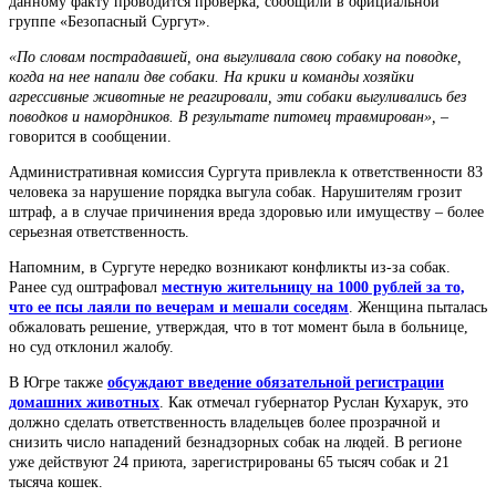
данному факту проводится проверка, сообщили в официальной
группе «Безопасный Сургут».
«По словам пострадавшей, она выгуливала свою собаку на поводке,
когда на нее напали две собаки. На крики и команды хозяйки
агрессивные животные не реагировали, эти собаки выгуливались без
поводков и намордников. В результате питомец травмирован», –
говорится в сообщении.
Административная комиссия Сургута привлекла к ответственности 83
человека за нарушение порядка выгула собак. Нарушителям грозит
штраф, а в случае причинения вреда здоровью или имуществу – более
серьезная ответственность.
Напомним, в Сургуте нередко возникают конфликты из-за собак.
Ранее суд оштрафовал
местную жительницу на 1000 рублей за то,
что ее псы лаяли по вечерам и мешали соседям
. Женщина пыталась
обжаловать решение, утверждая, что в тот момент была в больнице,
но суд отклонил жалобу.
В Югре также
обсуждают введение обязательной регистрации
домашних животных
. Как отмечал губернатор Руслан Кухарук, это
должно сделать ответственность владельцев более прозрачной и
снизить число нападений безнадзорных собак на людей. В регионе
уже действуют 24 приюта, зарегистрированы 65 тысяч собак и 21
тысяча кошек.