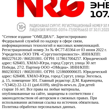
"Сетевое издание "ОМЕДИА!". Зарегистрировано
Федеральной службой по надзору в сфере связи,
информационных технологий и массовых коммуникаций.
Регистрационный номер Эл № ФС77-83364 от 03 июня 2022 г.
Учредитель ООО ТРК «Сургутинтерновости». ИНН/КПП:
8602276120 / 860201001. ОГРН: 1178617004257. Юридический
адрес: 628403, ХМАО-Югра, город Сургут, улица 30 лет
Победы, 27/2. Партнер ООО «ОМедиа». ИНН/КПП:
8602303021 / 860201001. ОГРН: 1218600006635. Юридический
адрес: 628408, ХМАО-Югра, город Сургут, улица Энгельса,
д. 15, помещение 301. Главный редактор: Д.М. Караченцева,
+7(3462) 22-12-11 (доб.6109), site@in-news.ru. Для детей
старше 16 лет. Все права на любые материалы,
опубликованные на сайте, защищены в соответствии с
законодательством об авторском и смежных правах. При
использовании активная ссылка на источник обязательна.
Политика обработки персональных данных.