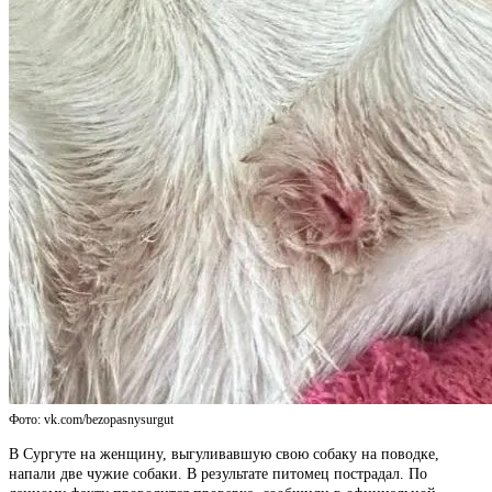
Фото: vk.com/bezopasnysurgut
В Сургуте на женщину, выгуливавшую свою собаку на поводке,
напали две чужие собаки. В результате питомец пострадал. По