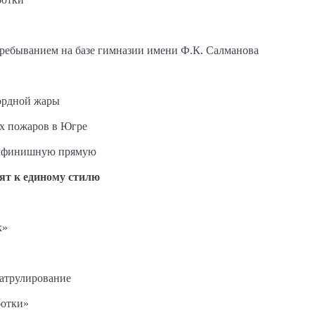
пребыванием на базе гимназии имени Ф.К. Салманова
ордной жары
ых пожаров в Югре
на финишную прямую
ят к единому стилю
к»
патрулирование
ботки»