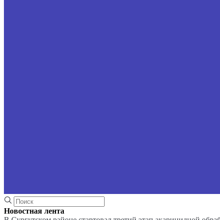
Новостная лента
В Сургутском районе стартовал третий этап акарицидной обра