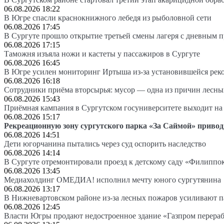
06.08.2026 18:22
В Югре спасли краснокнижного лебедя из рыболовной сети
06.08.2026 17:45
В Сургуте прошло открытие третьей смены лагеря с дневным 
06.08.2026 17:15
Таможня изъяла ножи и кастеты у пассажиров в Сургуте
06.08.2026 16:45
В Югре усилен мониторинг Иртыша из-за установившейся рек
06.08.2026 16:18
Сотрудники приёма вторсырья: мусор — одна из причин лесн
06.08.2026 15:43
Приёмная кампания в Сургутском госуниверситете выходит 
06.08.2026 15:17
Рекреационную зону сургутского парка «За Саймой» привод
06.08.2026 14:51
Дети югорчанина пытались через суд оспорить наследство
06.08.2026 14:14
В Сургуте отремонтировали проезд к детскому саду «Филиппо
06.08.2026 13:45
Медиахолдинг ОМЕДИА! исполнил мечту юного сургутянина
06.08.2026 13:17
В Нижневартовском районе из-за лесных пожаров усиливают 
06.08.2026 12:45
Власти Югры продают недостроенное здание «Газпром перера