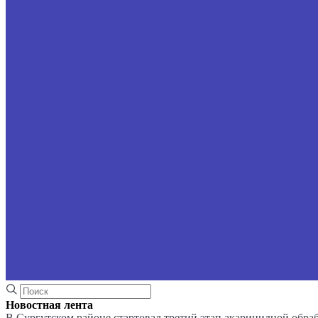
Новостная лента
В Сургутском районе стартовал третий этап акарицидной обра