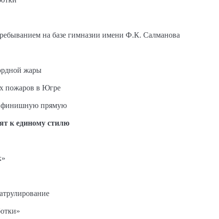
пребыванием на базе гимназии имени Ф.К. Салманова
ордной жары
ых пожаров в Югре
на финишную прямую
ят к единому стилю
к»
патрулирование
ботки»