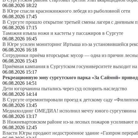
06.08.2026 18:22
В Югре спасли краснокнижного лебедя из рыболовной сети
06.08.2026 17:45
В Сургуте прошло открытие третьей смены лагеря с дневным 
06.08.2026 17:15
Таможня изъяла ножи и кастеты у пассажиров в Сургуте
06.08.2026 16:45
В Югре усилен мониторинг Иртыша из-за установившейся рек
06.08.2026 16:18
Сотрудники приёма вторсырья: мусор — одна из причин лесн
06.08.2026 15:43
Приёмная кампания в Сургутском госуниверситете выходит 
06.08.2026 15:17
Рекреационную зону сургутского парка «За Саймой» привод
06.08.2026 14:51
Дети югорчанина пытались через суд оспорить наследство
06.08.2026 14:14
В Сургуте отремонтировали проезд к детскому саду «Филиппо
06.08.2026 13:45
Медиахолдинг ОМЕДИА! исполнил мечту юного сургутянина
06.08.2026 13:17
В Нижневартовском районе из-за лесных пожаров усиливают 
06.08.2026 12:45
Власти Югры продают недостроенное здание «Газпром перера