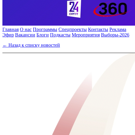
Главная
О нас
Программы
Спецпроекты
Контакты
Реклама
Эфир
Вакансии
Блоги
Подкасты
Мероприятия
Выборы-2026
← Назад к списку новостей