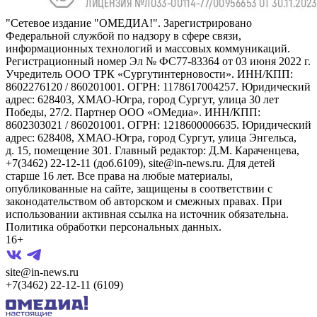
"Сетевое издание "ОМЕДИА!". Зарегистрировано
Федеральной службой по надзору в сфере связи,
информационных технологий и массовых коммуникаций.
Регистрационный номер Эл № ФС77-83364 от 03 июня 2022 г.
Учредитель ООО ТРК «Сургутинтерновости». ИНН/КПП:
8602276120 / 860201001. ОГРН: 1178617004257. Юридический
адрес: 628403, ХМАО-Югра, город Сургут, улица 30 лет
Победы, 27/2. Партнер ООО «ОМедиа». ИНН/КПП:
8602303021 / 860201001. ОГРН: 1218600006635. Юридический
адрес: 628408, ХМАО-Югра, город Сургут, улица Энгельса,
д. 15, помещение 301. Главный редактор: Д.М. Караченцева,
+7(3462) 22-12-11 (доб.6109), site@in-news.ru. Для детей
старше 16 лет. Все права на любые материалы,
опубликованные на сайте, защищены в соответствии с
законодательством об авторском и смежных правах. При
использовании активная ссылка на источник обязательна.
Политика обработки персональных данных.
16+
site@in-news.ru
+7(3462) 22-12-11 (6109)