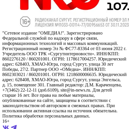
"Сетевое издание "ОМЕДИА!". Зарегистрировано
Федеральной службой по надзору в сфере связи,
информационных технологий и массовых коммуникаций.
Регистрационный номер Эл № ФС77-83364 от 03 июня 2022 г.
Учредитель ООО ТРК «Сургутинтерновости». ИНН/КПП:
8602276120 / 860201001. ОГРН: 1178617004257. Юридический
адрес: 628403, ХМАО-Югра, город Сургут, улица 30 лет
Победы, 27/2. Партнер ООО «ОМедиа». ИНН/КПП:
8602303021 / 860201001. ОГРН: 1218600006635. Юридический
адрес: 628408, ХМАО-Югра, город Сургут, улица Энгельса,
д. 15, помещение 301. Главный редактор: Д.М. Караченцева,
+7(3462) 22-12-11 (доб.6109), site@in-news.ru. Для детей
старше 16 лет. Все права на любые материалы,
опубликованные на сайте, защищены в соответствии с
законодательством об авторском и смежных правах. При
использовании активная ссылка на источник обязательна.
Политика обработки персональных данных.
16+