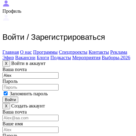
Профиль
Войти
/
Зарегистрироваться
Главная
О нас
Программы
Спецпроекты
Контакты
Реклама
Эфир
Вакансии
Блоги
Подкасты
Мероприятия
Выборы-2026
Войти в аккаунт
X
Ваша почта
Пароль
Запомнить пароль
Войти
Создать аккаунт
X
Ваша почта
Ваше имя
Пароль