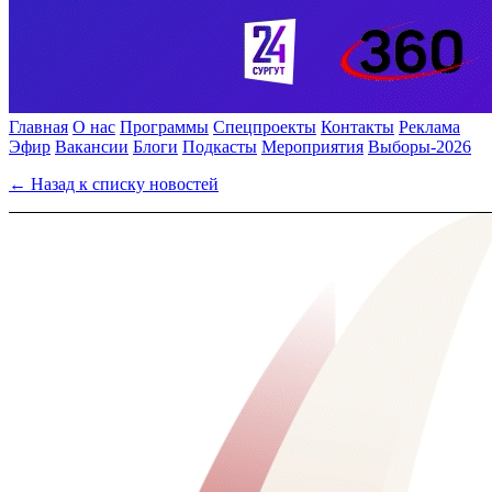
Главная
О нас
Программы
Спецпроекты
Контакты
Реклама
Эфир
Вакансии
Блоги
Подкасты
Мероприятия
Выборы-2026
← Назад к списку новостей