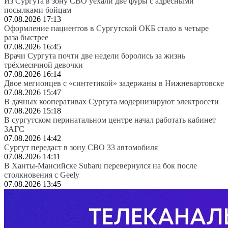
Из Сургута в зону СВО уехали две фуры с адресными
посылками бойцам
07.08.2026 17:13
Оформление пациентов в Сургутской ОКБ стало в четыре
раза быстрее
07.08.2026 16:45
Врачи Сургута почти две недели боролись за жизнь
трёхмесячной девочки
07.08.2026 16:14
Двое мегионцев с «синтетикой» задержаны в Нижневартовске
07.08.2026 15:47
В дачных кооперативах Сургута модернизируют электросети
07.08.2026 15:18
В сургутском перинатальном центре начал работать кабинет
ЗАГС
07.08.2026 14:42
Сургут передаст в зону СВО 33 автомобиля
07.08.2026 14:11
В Ханты-Мансийске Subaru перевернулся на бок после
столкновения с Geely
07.08.2026 13:45