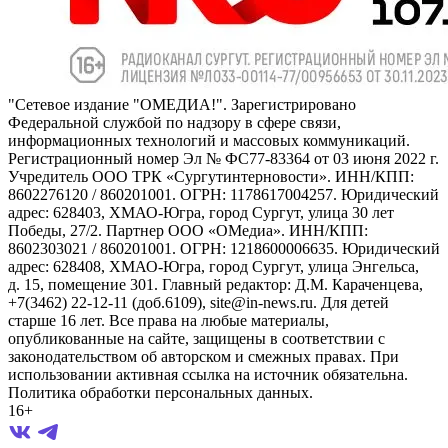
"Сетевое издание "ОМЕДИА!". Зарегистрировано
Федеральной службой по надзору в сфере связи,
информационных технологий и массовых коммуникаций.
Регистрационный номер Эл № ФС77-83364 от 03 июня 2022 г.
Учредитель ООО ТРК «Сургутинтерновости». ИНН/КПП:
8602276120 / 860201001. ОГРН: 1178617004257. Юридический
адрес: 628403, ХМАО-Югра, город Сургут, улица 30 лет
Победы, 27/2. Партнер ООО «ОМедиа». ИНН/КПП:
8602303021 / 860201001. ОГРН: 1218600006635. Юридический
адрес: 628408, ХМАО-Югра, город Сургут, улица Энгельса,
д. 15, помещение 301. Главный редактор: Д.М. Караченцева,
+7(3462) 22-12-11 (доб.6109), site@in-news.ru. Для детей
старше 16 лет. Все права на любые материалы,
опубликованные на сайте, защищены в соответствии с
законодательством об авторском и смежных правах. При
использовании активная ссылка на источник обязательна.
Политика обработки персональных данных.
16+