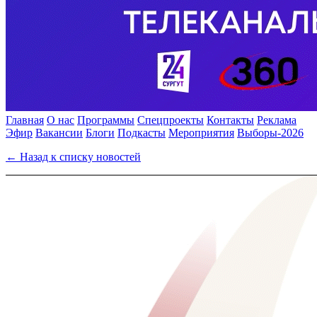
Главная
О нас
Программы
Спецпроекты
Контакты
Реклама
Эфир
Вакансии
Блоги
Подкасты
Мероприятия
Выборы-2026
← Назад к списку новостей