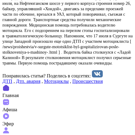
июля, на Нефтеюганском шоссе у первого корпуса строения номер 26,
байкер, управлявший «Хондой», двигаясь за пределами проезжей
части по обочине, врезался в УАЗ, который поворачивал, съезжая с
главной дороги. Транспортные средства получили механические
повреждения. Медицинская помощь потребовалась водителю
мотоцикла. Его с подозрением на перелом стопы госпитализировали
в травматологическую больницу. Напомним, что 17 июля в Сургуте на
улице Западной произошло еще одно ДТП с участием мотоциклиста [
/news/proishestvia/v-surgute-mototsiklist-byl-gospitalizirovan-posle-
stolknoveniya-s-mashinoy-.html ] . Водитель байка столкнулся с «Ладой
Калиной» В результате столкновения мотоциклист получил серьезные
травмы. Первую помощь пострадавшему оказали очевидцы.
Понравилась статья? Поделиcь в соцсетях:
ДТП
,
Дтп. авария
,
Мотоциклы
,
Происшествия
Главная
Афиша
Эфир