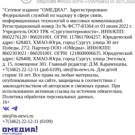
"Сетевое издание "ОМЕДИА!". Зарегистрировано
Федеральной службой по надзору в сфере связи,
информационных технологий и массовых коммуникаций.
Регистрационный номер Эл № ФС77-83364 от 03 июня 2022 г.
Учредитель ООО ТРК «Сургутинтерновости». ИНН/КПП:
8602276120 / 860201001. ОГРН: 1178617004257. Юридический
адрес: 628403, ХМАО-Югра, город Сургут, улица 30 лет
Победы, 27/2. Партнер ООО «ОМедиа». ИНН/КПП:
8602303021 / 860201001. ОГРН: 1218600006635. Юридический
адрес: 628408, ХМАО-Югра, город Сургут, улица Энгельса,
д. 15, помещение 301. Главный редактор: Д.М. Караченцева,
+7(3462) 22-12-11 (доб.6109), site@in-news.ru. Для детей
старше 16 лет. Все права на любые материалы,
опубликованные на сайте, защищены в соответствии с
законодательством об авторском и смежных правах. При
использовании активная ссылка на источник обязательна.
Политика обработки персональных данных.
16+
site@in-news.ru
+7(3462) 22-12-11 (6109)