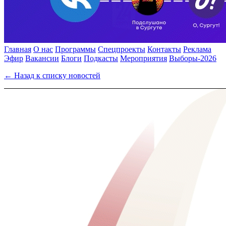
Главная
О нас
Программы
Спецпроекты
Контакты
Реклама
Эфир
Вакансии
Блоги
Подкасты
Мероприятия
Выборы-2026
← Назад к списку новостей