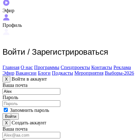
Эфир
Профиль
Войти
/
Зарегистрироваться
Главная
О нас
Программы
Спецпроекты
Контакты
Реклама
Эфир
Вакансии
Блоги
Подкасты
Мероприятия
Выборы-2026
Войти в аккаунт
X
Ваша почта
Пароль
Запомнить пароль
Войти
Создать аккаунт
X
Ваша почта