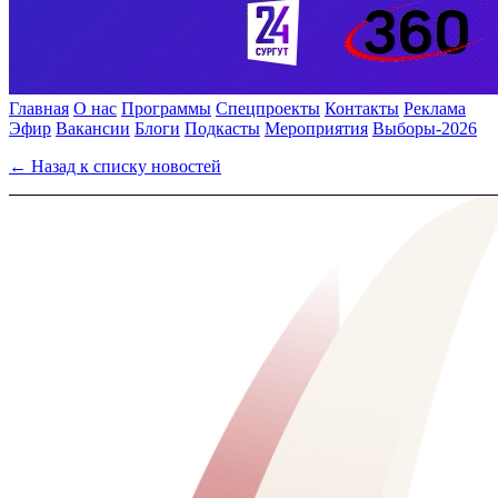
Главная
О нас
Программы
Спецпроекты
Контакты
Реклама
Эфир
Вакансии
Блоги
Подкасты
Мероприятия
Выборы-2026
← Назад к списку новостей