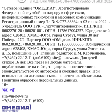
"Сетевое издание "ОМЕДИА!". Зарегистрировано
Федеральной службой по надзору в сфере связи,
информационных технологий и массовых коммуникаций.
Регистрационный номер Эл № ФС77-83364 от 03 июня 2022 г.
Учредитель ООО ТРК «Сургутинтерновости». ИНН/КПП:
8602276120 / 860201001. ОГРН: 1178617004257. Юридический
адрес: 628403, ХМАО-Югра, город Сургут, улица 30 лет
Победы, 27/2. Партнер ООО «ОМедиа». ИНН/КПП:
8602303021 / 860201001. ОГРН: 1218600006635. Юридический
адрес: 628408, ХМАО-Югра, город Сургут, улица Энгельса,
д. 15, помещение 301. Главный редактор: Д.М. Караченцева,
+7(3462) 22-12-11 (доб.6109), site@in-news.ru. Для детей
старше 16 лет. Все права на любые материалы,
опубликованные на сайте, защищены в соответствии с
законодательством об авторском и смежных правах. При
использовании активная ссылка на источник обязательна.
Политика обработки персональных данных.
16+
site@in-news.ru
+7(3462) 22-12-11 (6109)