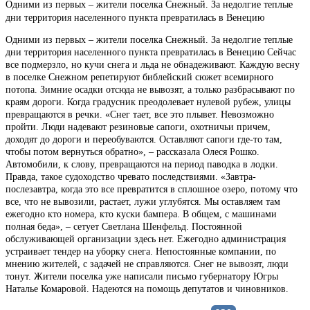
Одними из первых – жители поселка Снежный. За недолгие теплые
дни территория населенного пункта превратилась в Венецию
Одними из первых – жители поселка Снежный. За недолгие теплые
дни территория населенного пункта превратилась в Венецию Сейчас
все подмерзло, но кучи снега и льда не обнадеживают. Каждую весну
в поселке Снежном репетируют библейский сюжет всемирного
потопа. Зимние осадки отсюда не вывозят, а только разбрасывают по
краям дороги. Когда градусник преодолевает нулевой рубеж, улицы
превращаются в речки. «Снег тает, все это плывет. Невозможно
пройти. Люди надевают резиновые сапоги, охотничьи причем,
доходят до дороги и переобуваются. Оставляют сапоги где-то там,
чтобы потом вернуться обратно», – рассказала Олеся Рошко.
Автомобили, к слову, превращаются на период паводка в лодки.
Правда, такое судоходство чревато последствиями. «Завтра-
послезавтра, когда это все превратится в сплошное озеро, потому что
все, что не вывозили, растает, лужи углубятся. Мы оставляем там
ежегодно кто номера, кто куски бампера. В общем, с машинами
полная беда», – сетует Светлана Шенфельд. Постоянной
обслуживающей организации здесь нет. Ежегодно администрация
устраивает тендер на уборку снега. Непостоянные компании, по
мнению жителей, с задачей не справляются. Снег не вывозят, люди
тонут. Жители поселка уже написали письмо губернатору Югры
Наталье Комаровой. Надеются на помощь депутатов и чиновников.