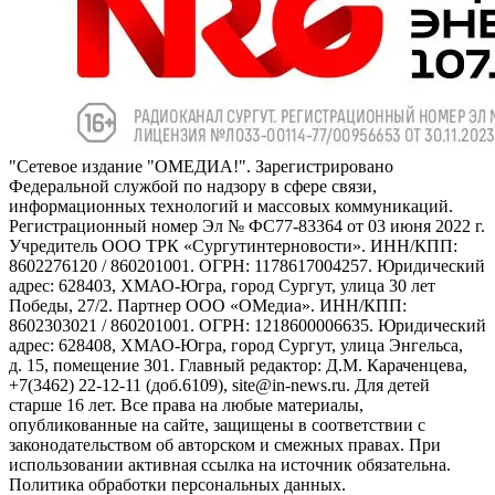
"Сетевое издание "ОМЕДИА!". Зарегистрировано
Федеральной службой по надзору в сфере связи,
информационных технологий и массовых коммуникаций.
Регистрационный номер Эл № ФС77-83364 от 03 июня 2022 г.
Учредитель ООО ТРК «Сургутинтерновости». ИНН/КПП:
8602276120 / 860201001. ОГРН: 1178617004257. Юридический
адрес: 628403, ХМАО-Югра, город Сургут, улица 30 лет
Победы, 27/2. Партнер ООО «ОМедиа». ИНН/КПП:
8602303021 / 860201001. ОГРН: 1218600006635. Юридический
адрес: 628408, ХМАО-Югра, город Сургут, улица Энгельса,
д. 15, помещение 301. Главный редактор: Д.М. Караченцева,
+7(3462) 22-12-11 (доб.6109), site@in-news.ru. Для детей
старше 16 лет. Все права на любые материалы,
опубликованные на сайте, защищены в соответствии с
законодательством об авторском и смежных правах. При
использовании активная ссылка на источник обязательна.
Политика обработки персональных данных.