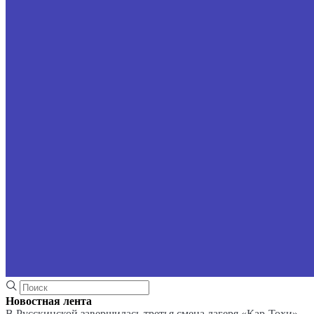
Новостная лента
В Русскинской завершилась третья смена лагеря «Кар-Тохи»