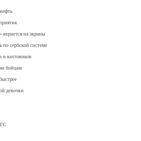
 нефть
дприятия
 вернется на экраны
ь по сербской системе
в и вахтовиков
ми бойцам
быстрее
ной девочки
АГС