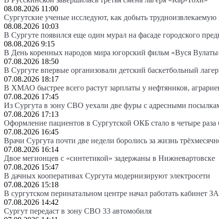
08.08.2026 11:00
Сургутские ученые исследуют, как добыть трудноизвлекаемую
08.08.2026 10:03
В Сургуте появился еще один мурал на фасаде городского пре
08.08.2026 9:15
В День коренных народов мира югорский фильм «Вуся Вулаты»
07.08.2026 18:50
В Сургуте впервые организовали детский баскетбольный лагер
07.08.2026 18:17
В ХМАО быстрее всего растут зарплаты у нефтяников, аграрие
07.08.2026 17:45
Из Сургута в зону СВО уехали две фуры с адресными посылка
07.08.2026 17:13
Оформление пациентов в Сургутской ОКБ стало в четыре раза 
07.08.2026 16:45
Врачи Сургута почти две недели боролись за жизнь трёхмесяч
07.08.2026 16:14
Двое мегионцев с «синтетикой» задержаны в Нижневартовске
07.08.2026 15:47
В дачных кооперативах Сургута модернизируют электросети
07.08.2026 15:18
В сургутском перинатальном центре начал работать кабинет З
07.08.2026 14:42
Сургут передаст в зону СВО 33 автомобиля