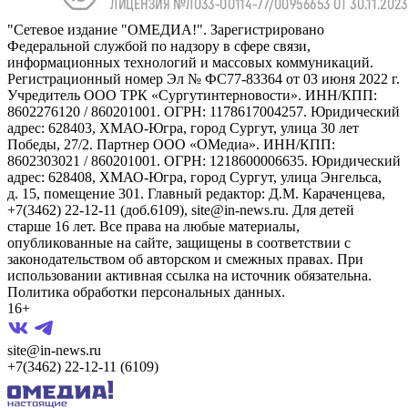
"Сетевое издание "ОМЕДИА!". Зарегистрировано
Федеральной службой по надзору в сфере связи,
информационных технологий и массовых коммуникаций.
Регистрационный номер Эл № ФС77-83364 от 03 июня 2022 г.
Учредитель ООО ТРК «Сургутинтерновости». ИНН/КПП:
8602276120 / 860201001. ОГРН: 1178617004257. Юридический
адрес: 628403, ХМАО-Югра, город Сургут, улица 30 лет
Победы, 27/2. Партнер ООО «ОМедиа». ИНН/КПП:
8602303021 / 860201001. ОГРН: 1218600006635. Юридический
адрес: 628408, ХМАО-Югра, город Сургут, улица Энгельса,
д. 15, помещение 301. Главный редактор: Д.М. Караченцева,
+7(3462) 22-12-11 (доб.6109), site@in-news.ru. Для детей
старше 16 лет. Все права на любые материалы,
опубликованные на сайте, защищены в соответствии с
законодательством об авторском и смежных правах. При
использовании активная ссылка на источник обязательна.
Политика обработки персональных данных.
16+
site@in-news.ru
+7(3462) 22-12-11 (6109)