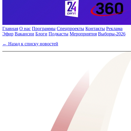
Главная
О нас
Программы
Спецпроекты
Контакты
Реклама
Эфир
Вакансии
Блоги
Подкасты
Мероприятия
Выборы-2026
← Назад к списку новостей