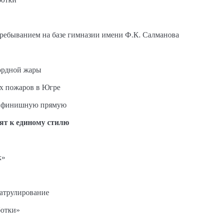
пребыванием на базе гимназии имени Ф.К. Салманова
ордной жары
ых пожаров в Югре
на финишную прямую
ят к единому стилю
к»
патрулирование
ботки»