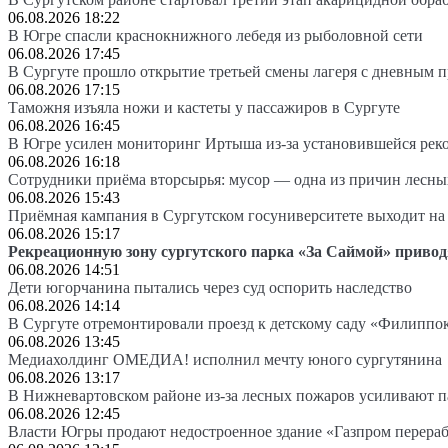
06.08.2026 18:22
В Югре спасли краснокнижного лебедя из рыболовной сети
06.08.2026 17:45
В Сургуте прошло открытие третьей смены лагеря с дневным 
06.08.2026 17:15
Таможня изъяла ножи и кастеты у пассажиров в Сургуте
06.08.2026 16:45
В Югре усилен мониторинг Иртыша из-за установившейся рек
06.08.2026 16:18
Сотрудники приёма вторсырья: мусор — одна из причин лесн
06.08.2026 15:43
Приёмная кампания в Сургутском госуниверситете выходит 
06.08.2026 15:17
Рекреационную зону сургутского парка «За Саймой» привод
06.08.2026 14:51
Дети югорчанина пытались через суд оспорить наследство
06.08.2026 14:14
В Сургуте отремонтировали проезд к детскому саду «Филиппо
06.08.2026 13:45
Медиахолдинг ОМЕДИА! исполнил мечту юного сургутянина
06.08.2026 13:17
В Нижневартовском районе из-за лесных пожаров усиливают 
06.08.2026 12:45
Власти Югры продают недостроенное здание «Газпром перера