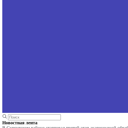
Новостная лента
В Сургутском районе стартовал третий этап акарицидной обра