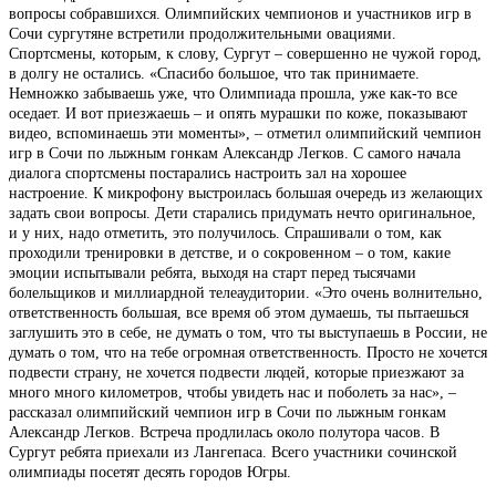
вопросы собравшихся. Олимпийских чемпионов и участников игр в
Сочи сургутяне встретили продолжительными овациями.
Спортсмены, которым, к слову, Сургут – совершенно не чужой город,
в долгу не остались. «Спасибо большое, что так принимаете.
Немножко забываешь уже, что Олимпиада прошла, уже как-то все
оседает. И вот приезжаешь – и опять мурашки по коже, показывают
видео, вспоминаешь эти моменты», – отметил олимпийский чемпион
игр в Сочи по лыжным гонкам Александр Легков. С самого начала
диалога спортсмены постарались настроить зал на хорошее
настроение. К микрофону выстроилась большая очередь из желающих
задать свои вопросы. Дети старались придумать нечто оригинальное,
и у них, надо отметить, это получилось. Спрашивали о том, как
проходили тренировки в детстве, и о сокровенном – о том, какие
эмоции испытывали ребята, выходя на старт перед тысячами
болельщиков и миллиардной телеаудитории. «Это очень волнительно,
ответственность большая, все время об этом думаешь, ты пытаешься
заглушить это в себе, не думать о том, что ты выступаешь в России, не
думать о том, что на тебе огромная ответственность. Просто не хочется
подвести страну, не хочется подвести людей, которые приезжают за
много много километров, чтобы увидеть нас и поболеть за нас», –
рассказал олимпийский чемпион игр в Сочи по лыжным гонкам
Александр Легков. Встреча продлилась около полутора часов. В
Сургут ребята приехали из Лангепаса. Всего участники сочинской
олимпиады посетят десять городов Югры.