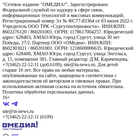
"Сетевое издание "ОМЕДИА!". Зарегистрировано
Федеральной службой по надзору в сфере связи,
информационных технологий и массовых коммуникаций.
Регистрационный номер Эл № ФС77-83364 от 03 июня 2022 г.
Учредитель ООО ТРК «Сургутинтерновости». ИНН/КПП:
8602276120 / 860201001. ОГРН: 1178617004257. Юридический
адрес: 628403, ХМАО-Югра, город Сургут, улица 30 лет
Победы, 27/2. Партнер ООО «ОМедиа». ИНН/КПП:
8602303021 / 860201001. ОГРН: 1218600006635. Юридический
адрес: 628408, ХМАО-Югра, город Сургут, улица Энгельса,
д. 15, помещение 301. Главный редактор: Д.М. Караченцева,
+7(3462) 22-12-11 (доб.6109), site@in-news.ru. Для детей
старше 16 лет. Все права на любые материалы,
опубликованные на сайте, защищены в соответствии с
законодательством об авторском и смежных правах. При
использовании активная ссылка на источник обязательна.
Политика обработки персональных данных.
16+
site@in-news.ru
+7(3462) 22-12-11 (6109)