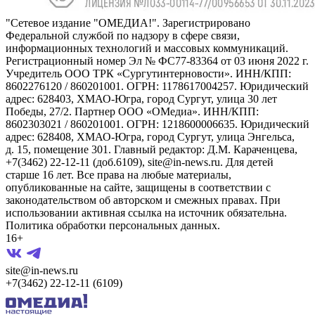
"Сетевое издание "ОМЕДИА!". Зарегистрировано
Федеральной службой по надзору в сфере связи,
информационных технологий и массовых коммуникаций.
Регистрационный номер Эл № ФС77-83364 от 03 июня 2022 г.
Учредитель ООО ТРК «Сургутинтерновости». ИНН/КПП:
8602276120 / 860201001. ОГРН: 1178617004257. Юридический
адрес: 628403, ХМАО-Югра, город Сургут, улица 30 лет
Победы, 27/2. Партнер ООО «ОМедиа». ИНН/КПП:
8602303021 / 860201001. ОГРН: 1218600006635. Юридический
адрес: 628408, ХМАО-Югра, город Сургут, улица Энгельса,
д. 15, помещение 301. Главный редактор: Д.М. Караченцева,
+7(3462) 22-12-11 (доб.6109), site@in-news.ru. Для детей
старше 16 лет. Все права на любые материалы,
опубликованные на сайте, защищены в соответствии с
законодательством об авторском и смежных правах. При
использовании активная ссылка на источник обязательна.
Политика обработки персональных данных.
16+
site@in-news.ru
+7(3462) 22-12-11 (6109)