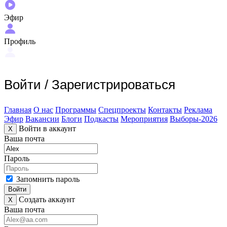
Эфир
Профиль
Войти
/
Зарегистрироваться
Главная
О нас
Программы
Спецпроекты
Контакты
Реклама
Эфир
Вакансии
Блоги
Подкасты
Мероприятия
Выборы-2026
Войти в аккаунт
X
Ваша почта
Пароль
Запомнить пароль
Войти
Создать аккаунт
X
Ваша почта