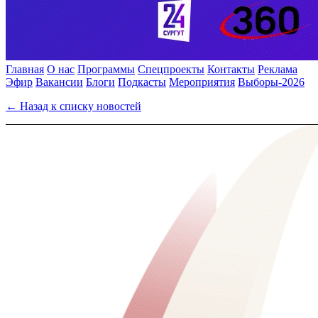
Главная
О нас
Программы
Спецпроекты
Контакты
Реклама
Эфир
Вакансии
Блоги
Подкасты
Мероприятия
Выборы-2026
← Назад к списку новостей