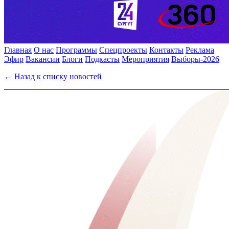
Главная
О нас
Программы
Спецпроекты
Контакты
Реклама
Эфир
Вакансии
Блоги
Подкасты
Мероприятия
Выборы-2026
← Назад к списку новостей