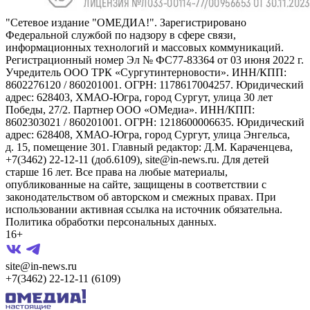
"Сетевое издание "ОМЕДИА!". Зарегистрировано
Федеральной службой по надзору в сфере связи,
информационных технологий и массовых коммуникаций.
Регистрационный номер Эл № ФС77-83364 от 03 июня 2022 г.
Учредитель ООО ТРК «Сургутинтерновости». ИНН/КПП:
8602276120 / 860201001. ОГРН: 1178617004257. Юридический
адрес: 628403, ХМАО-Югра, город Сургут, улица 30 лет
Победы, 27/2. Партнер ООО «ОМедиа». ИНН/КПП:
8602303021 / 860201001. ОГРН: 1218600006635. Юридический
адрес: 628408, ХМАО-Югра, город Сургут, улица Энгельса,
д. 15, помещение 301. Главный редактор: Д.М. Караченцева,
+7(3462) 22-12-11 (доб.6109), site@in-news.ru. Для детей
старше 16 лет. Все права на любые материалы,
опубликованные на сайте, защищены в соответствии с
законодательством об авторском и смежных правах. При
использовании активная ссылка на источник обязательна.
Политика обработки персональных данных.
16+
site@in-news.ru
+7(3462) 22-12-11 (6109)