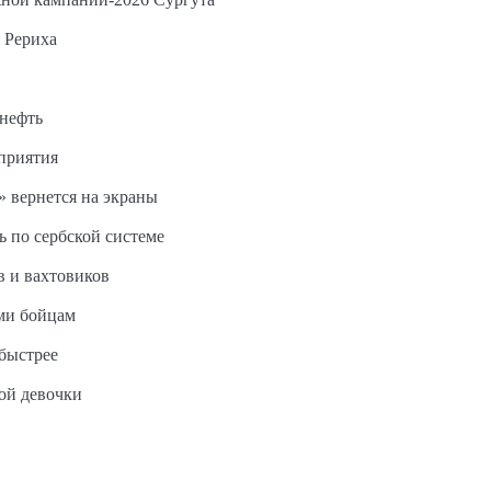
 Рериха
 нефть
дприятия
 вернется на экраны
ь по сербской системе
в и вахтовиков
ми бойцам
быстрее
ной девочки