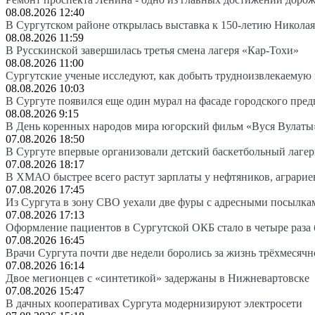
08.08.2026 12:40
В Сургутском районе открылась выставка к 150-летию Николая
08.08.2026 11:59
В Русскинской завершилась третья смена лагеря «Кар-Тохи»
08.08.2026 11:00
Сургутские ученые исследуют, как добыть трудноизвлекаемую
08.08.2026 10:03
В Сургуте появился еще один мурал на фасаде городского пре
08.08.2026 9:15
В День коренных народов мира югорский фильм «Вуся Вулаты»
07.08.2026 18:50
В Сургуте впервые организовали детский баскетбольный лагер
07.08.2026 18:17
В ХМАО быстрее всего растут зарплаты у нефтяников, аграрие
07.08.2026 17:45
Из Сургута в зону СВО уехали две фуры с адресными посылка
07.08.2026 17:13
Оформление пациентов в Сургутской ОКБ стало в четыре раза 
07.08.2026 16:45
Врачи Сургута почти две недели боролись за жизнь трёхмесяч
07.08.2026 16:14
Двое мегионцев с «синтетикой» задержаны в Нижневартовске
07.08.2026 15:47
В дачных кооперативах Сургута модернизируют электросети