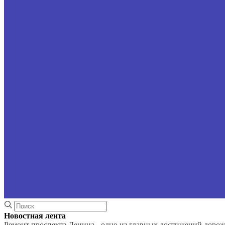
Новостная лента
Ремонт проспекта Ленина - одно из главных достижений доро