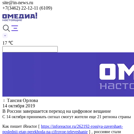
site@in-news.ru
+7(3462) 22-12-11 (6109)
17 ℃
Таисия Орлова
14 октября 2019
В России завершается переход на цифровое вещание
С 14 октября принимать сигнал смогут жители еще 21 региона страны
Как пишет iReactor [
https://inforeactor.ru/262192-rossiya-zavershaet-
poslednii-etap-perekhoda-na-cifrovoe-televeshanie
] , россияне стали