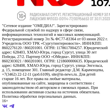
"Сетевое издание "ОМЕДИА!". Зарегистрировано
Федеральной службой по надзору в сфере связи,
информационных технологий и массовых коммуникаций.
Регистрационный номер Эл № ФС77-83364 от 03 июня 2022 г.
Учредитель ООО ТРК «Сургутинтерновости». ИНН/КПП:
8602276120 / 860201001. ОГРН: 1178617004257. Юридический
адрес: 628403, ХМАО-Югра, город Сургут, улица 30 лет
Победы, 27/2. Партнер ООО «ОМедиа». ИНН/КПП:
8602303021 / 860201001. ОГРН: 1218600006635. Юридический
адрес: 628408, ХМАО-Югра, город Сургут, улица Энгельса,
д. 15, помещение 301. Главный редактор: Д.М. Караченцева,
+7(3462) 22-12-11 (доб.6109), site@in-news.ru. Для детей
старше 16 лет. Все права на любые материалы,
опубликованные на сайте, защищены в соответствии с
законодательством об авторском и смежных правах. При
использовании активная ссылка на источник обязательна.
Политика обработки персональных данных.
16+