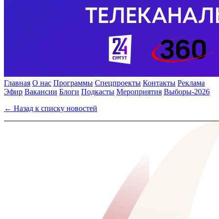
Главная
О нас
Программы
Спецпроекты
Контакты
Реклама
Эфир
Вакансии
Блоги
Подкасты
Мероприятия
Выборы-2026
← Назад к списку новостей