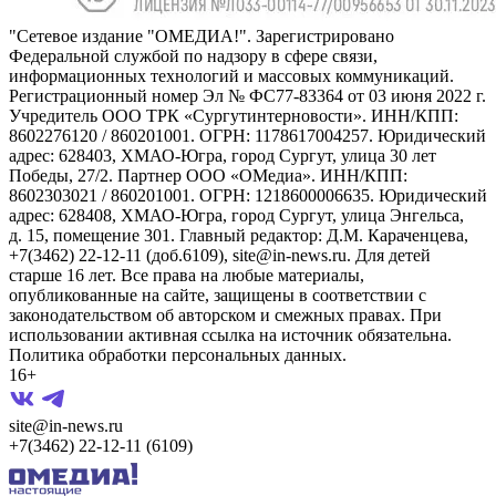
"Сетевое издание "ОМЕДИА!". Зарегистрировано
Федеральной службой по надзору в сфере связи,
информационных технологий и массовых коммуникаций.
Регистрационный номер Эл № ФС77-83364 от 03 июня 2022 г.
Учредитель ООО ТРК «Сургутинтерновости». ИНН/КПП:
8602276120 / 860201001. ОГРН: 1178617004257. Юридический
адрес: 628403, ХМАО-Югра, город Сургут, улица 30 лет
Победы, 27/2. Партнер ООО «ОМедиа». ИНН/КПП:
8602303021 / 860201001. ОГРН: 1218600006635. Юридический
адрес: 628408, ХМАО-Югра, город Сургут, улица Энгельса,
д. 15, помещение 301. Главный редактор: Д.М. Караченцева,
+7(3462) 22-12-11 (доб.6109), site@in-news.ru. Для детей
старше 16 лет. Все права на любые материалы,
опубликованные на сайте, защищены в соответствии с
законодательством об авторском и смежных правах. При
использовании активная ссылка на источник обязательна.
Политика обработки персональных данных.
16+
site@in-news.ru
+7(3462) 22-12-11 (6109)