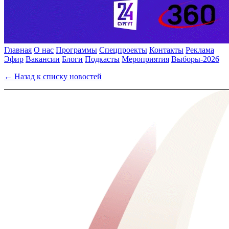
Главная
О нас
Программы
Спецпроекты
Контакты
Реклама
Эфир
Вакансии
Блоги
Подкасты
Мероприятия
Выборы-2026
← Назад к списку новостей