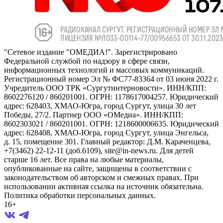
"Сетевое издание "ОМЕДИА!". Зарегистрировано
Федеральной службой по надзору в сфере связи,
информационных технологий и массовых коммуникаций.
Регистрационный номер Эл № ФС77-83364 от 03 июня 2022 г.
Учредитель ООО ТРК «Сургутинтерновости». ИНН/КПП:
8602276120 / 860201001. ОГРН: 1178617004257. Юридический
адрес: 628403, ХМАО-Югра, город Сургут, улица 30 лет
Победы, 27/2. Партнер ООО «ОМедиа». ИНН/КПП:
8602303021 / 860201001. ОГРН: 1218600006635. Юридический
адрес: 628408, ХМАО-Югра, город Сургут, улица Энгельса,
д. 15, помещение 301. Главный редактор: Д.М. Караченцева,
+7(3462) 22-12-11 (доб.6109), site@in-news.ru. Для детей
старше 16 лет. Все права на любые материалы,
опубликованные на сайте, защищены в соответствии с
законодательством об авторском и смежных правах. При
использовании активная ссылка на источник обязательна.
Политика обработки персональных данных.
16+