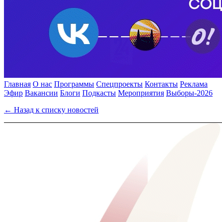
Главная
О нас
Программы
Спецпроекты
Контакты
Реклама
Эфир
Вакансии
Блоги
Подкасты
Мероприятия
Выборы-2026
← Назад к списку новостей