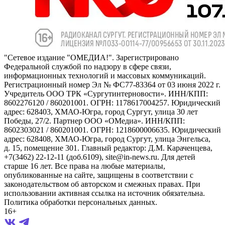
"Сетевое издание "ОМЕДИА!". Зарегистрировано
Федеральной службой по надзору в сфере связи,
информационных технологий и массовых коммуникаций.
Регистрационный номер Эл № ФС77-83364 от 03 июня 2022 г.
Учредитель ООО ТРК «Сургутинтерновости». ИНН/КПП:
8602276120 / 860201001. ОГРН: 1178617004257. Юридический
адрес: 628403, ХМАО-Югра, город Сургут, улица 30 лет
Победы, 27/2. Партнер ООО «ОМедиа». ИНН/КПП:
8602303021 / 860201001. ОГРН: 1218600006635. Юридический
адрес: 628408, ХМАО-Югра, город Сургут, улица Энгельса,
д. 15, помещение 301. Главный редактор: Д.М. Караченцева,
+7(3462) 22-12-11 (доб.6109), site@in-news.ru. Для детей
старше 16 лет. Все права на любые материалы,
опубликованные на сайте, защищены в соответствии с
законодательством об авторском и смежных правах. При
использовании активная ссылка на источник обязательна.
Политика обработки персональных данных.
16+