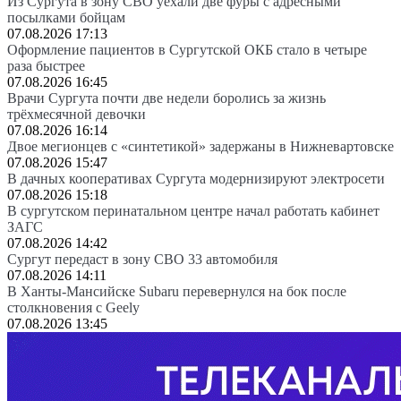
Из Сургута в зону СВО уехали две фуры с адресными
посылками бойцам
07.08.2026 17:13
Оформление пациентов в Сургутской ОКБ стало в четыре
раза быстрее
07.08.2026 16:45
Врачи Сургута почти две недели боролись за жизнь
трёхмесячной девочки
07.08.2026 16:14
Двое мегионцев с «синтетикой» задержаны в Нижневартовске
07.08.2026 15:47
В дачных кооперативах Сургута модернизируют электросети
07.08.2026 15:18
В сургутском перинатальном центре начал работать кабинет
ЗАГС
07.08.2026 14:42
Сургут передаст в зону СВО 33 автомобиля
07.08.2026 14:11
В Ханты-Мансийске Subaru перевернулся на бок после
столкновения с Geely
07.08.2026 13:45