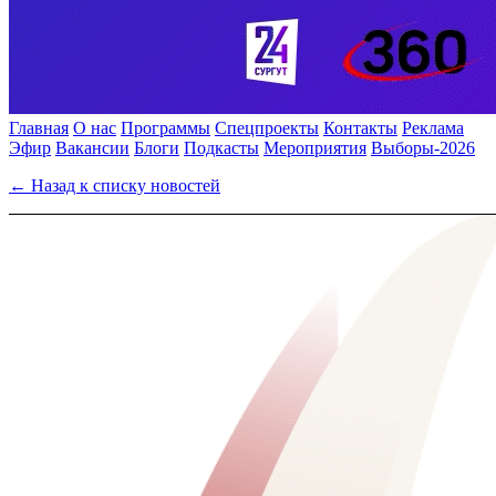
Главная
О нас
Программы
Спецпроекты
Контакты
Реклама
Эфир
Вакансии
Блоги
Подкасты
Мероприятия
Выборы-2026
← Назад к списку новостей