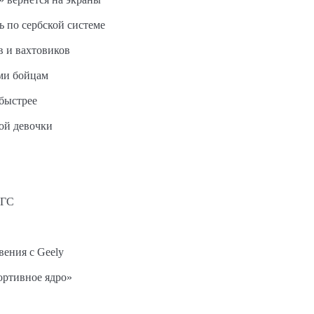
ь по сербской системе
в и вахтовиков
ми бойцам
быстрее
ной девочки
АГС
вения с Geely
ортивное ядро»