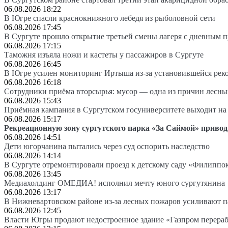
06.08.2026 18:22
В Югре спасли краснокнижного лебедя из рыболовной сети
06.08.2026 17:45
В Сургуте прошло открытие третьей смены лагеря с дневным 
06.08.2026 17:15
Таможня изъяла ножи и кастеты у пассажиров в Сургуте
06.08.2026 16:45
В Югре усилен мониторинг Иртыша из-за установившейся рек
06.08.2026 16:18
Сотрудники приёма вторсырья: мусор — одна из причин лесн
06.08.2026 15:43
Приёмная кампания в Сургутском госуниверситете выходит 
06.08.2026 15:17
Рекреационную зону сургутского парка «За Саймой» привод
06.08.2026 14:51
Дети югорчанина пытались через суд оспорить наследство
06.08.2026 14:14
В Сургуте отремонтировали проезд к детскому саду «Филиппо
06.08.2026 13:45
Медиахолдинг ОМЕДИА! исполнил мечту юного сургутянина
06.08.2026 13:17
В Нижневартовском районе из-за лесных пожаров усиливают 
06.08.2026 12:45
Власти Югры продают недостроенное здание «Газпром перера