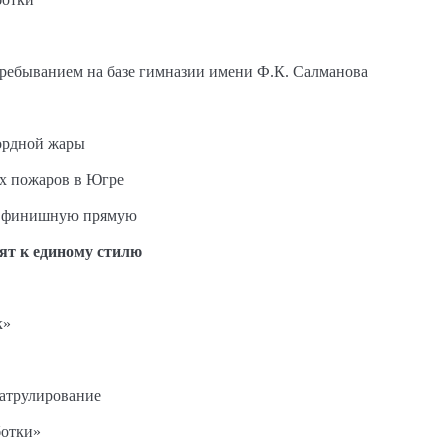
пребыванием на базе гимназии имени Ф.К. Салманова
ордной жары
ых пожаров в Югре
на финишную прямую
ят к единому стилю
к»
патрулирование
ботки»