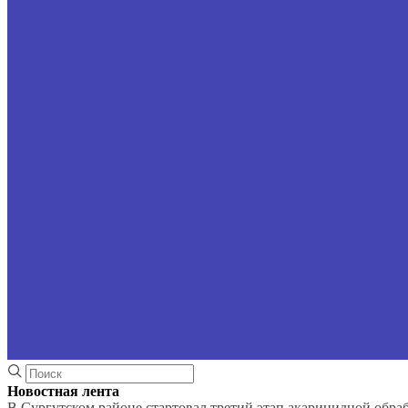
Новостная лента
В Сургутском районе стартовал третий этап акарицидной обра