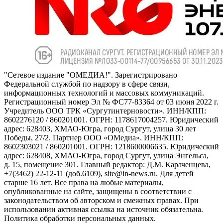
"Сетевое издание "ОМЕДИА!". Зарегистрировано
Федеральной службой по надзору в сфере связи,
информационных технологий и массовых коммуникаций.
Регистрационный номер Эл № ФС77-83364 от 03 июня 2022 г.
Учредитель ООО ТРК «Сургутинтерновости». ИНН/КПП:
8602276120 / 860201001. ОГРН: 1178617004257. Юридический
адрес: 628403, ХМАО-Югра, город Сургут, улица 30 лет
Победы, 27/2. Партнер ООО «ОМедиа». ИНН/КПП:
8602303021 / 860201001. ОГРН: 1218600006635. Юридический
адрес: 628408, ХМАО-Югра, город Сургут, улица Энгельса,
д. 15, помещение 301. Главный редактор: Д.М. Караченцева,
+7(3462) 22-12-11 (доб.6109), site@in-news.ru. Для детей
старше 16 лет. Все права на любые материалы,
опубликованные на сайте, защищены в соответствии с
законодательством об авторском и смежных правах. При
использовании активная ссылка на источник обязательна.
Политика обработки персональных данных.