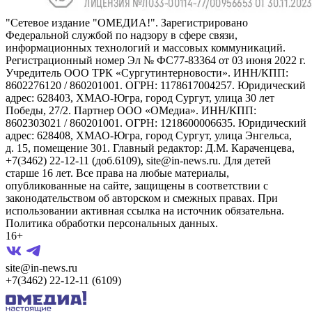
"Сетевое издание "ОМЕДИА!". Зарегистрировано
Федеральной службой по надзору в сфере связи,
информационных технологий и массовых коммуникаций.
Регистрационный номер Эл № ФС77-83364 от 03 июня 2022 г.
Учредитель ООО ТРК «Сургутинтерновости». ИНН/КПП:
8602276120 / 860201001. ОГРН: 1178617004257. Юридический
адрес: 628403, ХМАО-Югра, город Сургут, улица 30 лет
Победы, 27/2. Партнер ООО «ОМедиа». ИНН/КПП:
8602303021 / 860201001. ОГРН: 1218600006635. Юридический
адрес: 628408, ХМАО-Югра, город Сургут, улица Энгельса,
д. 15, помещение 301. Главный редактор: Д.М. Караченцева,
+7(3462) 22-12-11 (доб.6109), site@in-news.ru. Для детей
старше 16 лет. Все права на любые материалы,
опубликованные на сайте, защищены в соответствии с
законодательством об авторском и смежных правах. При
использовании активная ссылка на источник обязательна.
Политика обработки персональных данных.
16+
site@in-news.ru
+7(3462) 22-12-11 (6109)