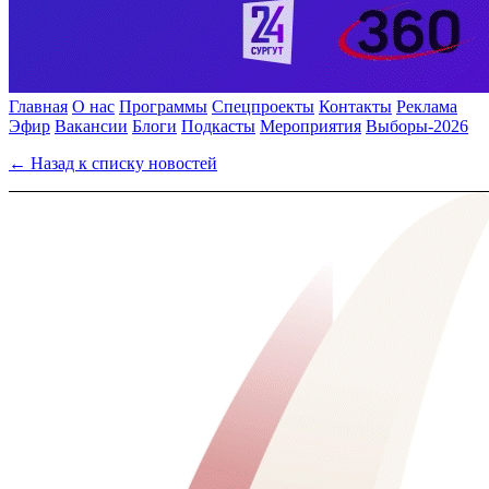
Главная
О нас
Программы
Спецпроекты
Контакты
Реклама
Эфир
Вакансии
Блоги
Подкасты
Мероприятия
Выборы-2026
← Назад к списку новостей