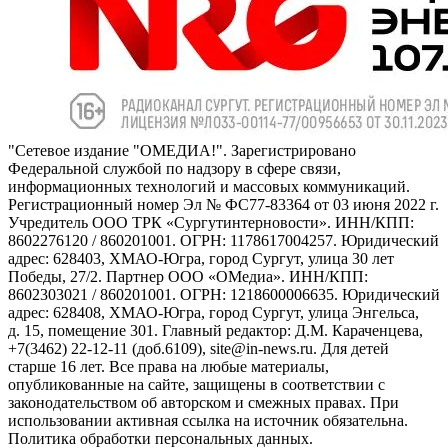
"Сетевое издание "ОМЕДИА!". Зарегистрировано
Федеральной службой по надзору в сфере связи,
информационных технологий и массовых коммуникаций.
Регистрационный номер Эл № ФС77-83364 от 03 июня 2022 г.
Учредитель ООО ТРК «Сургутинтерновости». ИНН/КПП:
8602276120 / 860201001. ОГРН: 1178617004257. Юридический
адрес: 628403, ХМАО-Югра, город Сургут, улица 30 лет
Победы, 27/2. Партнер ООО «ОМедиа». ИНН/КПП:
8602303021 / 860201001. ОГРН: 1218600006635. Юридический
адрес: 628408, ХМАО-Югра, город Сургут, улица Энгельса,
д. 15, помещение 301. Главный редактор: Д.М. Караченцева,
+7(3462) 22-12-11 (доб.6109), site@in-news.ru. Для детей
старше 16 лет. Все права на любые материалы,
опубликованные на сайте, защищены в соответствии с
законодательством об авторском и смежных правах. При
использовании активная ссылка на источник обязательна.
Политика обработки персональных данных.