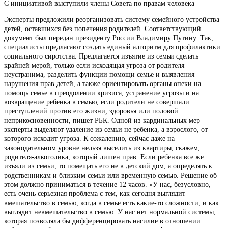
С инициативой выступили члены Совета по правам человека
Эксперты предложили реорганизовать систему семейного устройства
детей, оставшихся без попечения родителей. Соответствующий
документ был передан президенту России Владимиру Путину. Так,
специалисты предлагают создать единый алгоритм для профилактики
социального сиротства. Предлагается изъятие из семьи сделать
крайней мерой, только если исходящая угроза от родителя
неустранима, разделить функции помощи семье и выявления
нарушения прав детей, а также ориентировать органы опеки на
помощь семье в преодолении кризиса, устранение угрозы и на
возвращение ребенка в семью, если родители не совершали
преступлений против его жизни, здоровья или половой
неприкосновенности, пишет РБК. Одной из кардинальных мер
эксперты выделяют удаление из семьи не ребенка, а взрослого, от
которого исходит угроза. К сожалению, сейчас даже на
законодательном уровне нельзя выселить из квартиры, скажем,
родителя-алкоголика, который лишен прав. Если ребенка все же
изъяли из семьи, то помещать его не в детский дом, а определять к
родственникам и близким семьи или временную семью. Решение об
этом должно приниматься в течение 12 часов. «У нас, безусловно,
есть очень серьезная проблема с тем, как сегодня выглядит
вмешательство в семью, когда в семье есть какие-то сложности, и как
выглядит невмешательство в семью. У нас нет нормальной системы,
которая позволяла бы дифференцировать насилие в отношении