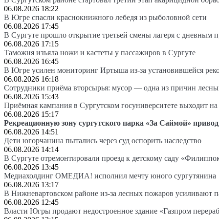
06.08.2026 18:22
В Югре спасли краснокнижного лебедя из рыболовной сети
06.08.2026 17:45
В Сургуте прошло открытие третьей смены лагеря с дневным 
06.08.2026 17:15
Таможня изъяла ножи и кастеты у пассажиров в Сургуте
06.08.2026 16:45
В Югре усилен мониторинг Иртыша из-за установившейся рек
06.08.2026 16:18
Сотрудники приёма вторсырья: мусор — одна из причин лесн
06.08.2026 15:43
Приёмная кампания в Сургутском госуниверситете выходит 
06.08.2026 15:17
Рекреационную зону сургутского парка «За Саймой» привод
06.08.2026 14:51
Дети югорчанина пытались через суд оспорить наследство
06.08.2026 14:14
В Сургуте отремонтировали проезд к детскому саду «Филиппо
06.08.2026 13:45
Медиахолдинг ОМЕДИА! исполнил мечту юного сургутянина
06.08.2026 13:17
В Нижневартовском районе из-за лесных пожаров усиливают 
06.08.2026 12:45
Власти Югры продают недостроенное здание «Газпром перера