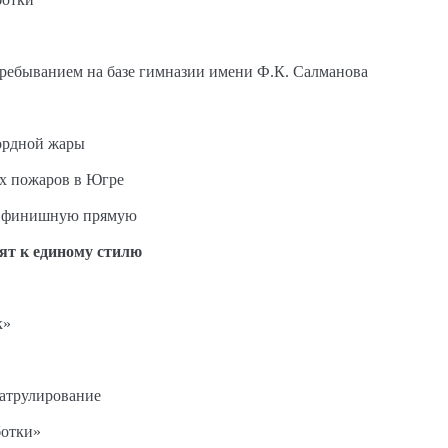
пребыванием на базе гимназии имени Ф.К. Салманова
ордной жары
ых пожаров в Югре
на финишную прямую
ят к единому стилю
к»
патрулирование
ботки»