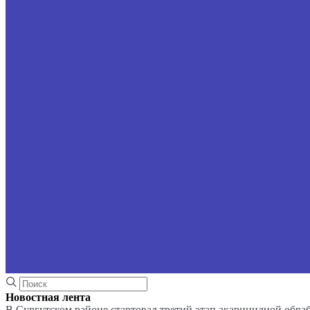
Новостная лента
В Сургутском районе стартовал третий этап акарицидной обра