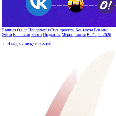
Главная
О нас
Программы
Спецпроекты
Контакты
Реклама
Эфир
Вакансии
Блоги
Подкасты
Мероприятия
Выборы-2026
← Назад к списку новостей