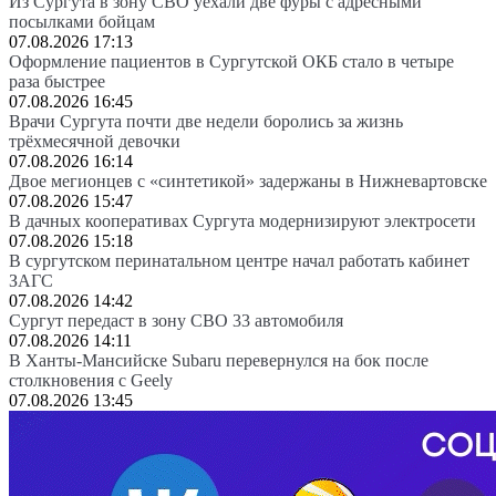
Из Сургута в зону СВО уехали две фуры с адресными
посылками бойцам
07.08.2026 17:13
Оформление пациентов в Сургутской ОКБ стало в четыре
раза быстрее
07.08.2026 16:45
Врачи Сургута почти две недели боролись за жизнь
трёхмесячной девочки
07.08.2026 16:14
Двое мегионцев с «синтетикой» задержаны в Нижневартовске
07.08.2026 15:47
В дачных кооперативах Сургута модернизируют электросети
07.08.2026 15:18
В сургутском перинатальном центре начал работать кабинет
ЗАГС
07.08.2026 14:42
Сургут передаст в зону СВО 33 автомобиля
07.08.2026 14:11
В Ханты-Мансийске Subaru перевернулся на бок после
столкновения с Geely
07.08.2026 13:45