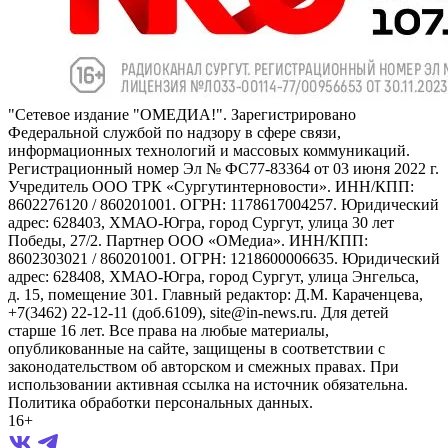
"Сетевое издание "ОМЕДИА!". Зарегистрировано
Федеральной службой по надзору в сфере связи,
информационных технологий и массовых коммуникаций.
Регистрационный номер Эл № ФС77-83364 от 03 июня 2022 г.
Учредитель ООО ТРК «Сургутинтерновости». ИНН/КПП:
8602276120 / 860201001. ОГРН: 1178617004257. Юридический
адрес: 628403, ХМАО-Югра, город Сургут, улица 30 лет
Победы, 27/2. Партнер ООО «ОМедиа». ИНН/КПП:
8602303021 / 860201001. ОГРН: 1218600006635. Юридический
адрес: 628408, ХМАО-Югра, город Сургут, улица Энгельса,
д. 15, помещение 301. Главный редактор: Д.М. Караченцева,
+7(3462) 22-12-11 (доб.6109), site@in-news.ru. Для детей
старше 16 лет. Все права на любые материалы,
опубликованные на сайте, защищены в соответствии с
законодательством об авторском и смежных правах. При
использовании активная ссылка на источник обязательна.
Политика обработки персональных данных.
16+