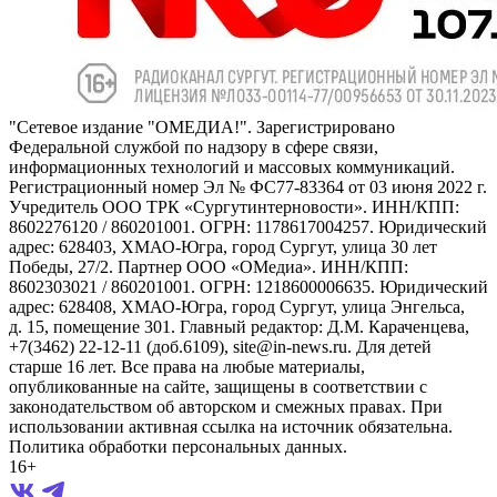
"Сетевое издание "ОМЕДИА!". Зарегистрировано
Федеральной службой по надзору в сфере связи,
информационных технологий и массовых коммуникаций.
Регистрационный номер Эл № ФС77-83364 от 03 июня 2022 г.
Учредитель ООО ТРК «Сургутинтерновости». ИНН/КПП:
8602276120 / 860201001. ОГРН: 1178617004257. Юридический
адрес: 628403, ХМАО-Югра, город Сургут, улица 30 лет
Победы, 27/2. Партнер ООО «ОМедиа». ИНН/КПП:
8602303021 / 860201001. ОГРН: 1218600006635. Юридический
адрес: 628408, ХМАО-Югра, город Сургут, улица Энгельса,
д. 15, помещение 301. Главный редактор: Д.М. Караченцева,
+7(3462) 22-12-11 (доб.6109), site@in-news.ru. Для детей
старше 16 лет. Все права на любые материалы,
опубликованные на сайте, защищены в соответствии с
законодательством об авторском и смежных правах. При
использовании активная ссылка на источник обязательна.
Политика обработки персональных данных.
16+