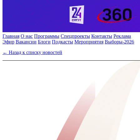
Главная
О нас
Программы
Спецпроекты
Контакты
Реклама
Эфир
Вакансии
Блоги
Подкасты
Мероприятия
Выборы-2026
← Назад к списку новостей