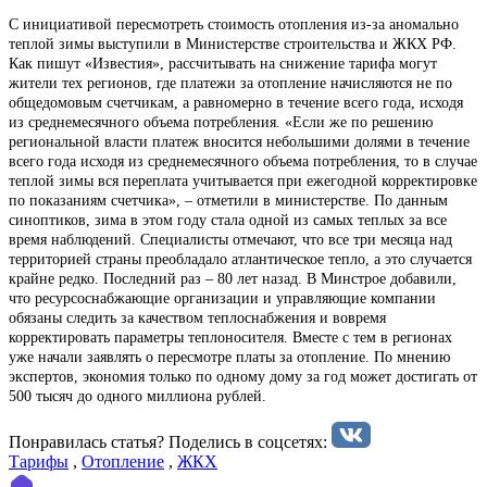
С инициативой пересмотреть стоимость отопления из-за аномально
теплой зимы выступили в Министерстве строительства и ЖКХ РФ.
Как пишут «Известия», рассчитывать на снижение тарифа могут
жители тех регионов, где платежи за отопление начисляются не по
общедомовым счетчикам, а равномерно в течение всего года, исходя
из среднемесячного объема потребления. «Если же по решению
региональной власти платеж вносится небольшими долями в течение
всего года исходя из среднемесячного объема потребления, то в случае
теплой зимы вся переплата учитывается при ежегодной корректировке
по показаниям счетчика», – отметили в министерстве. По данным
синоптиков, зима в этом году стала одной из самых теплых за все
время наблюдений. Специалисты отмечают, что все три месяца над
территорией страны преобладало атлантическое тепло, а это случается
крайне редко. Последний раз – 80 лет назад. В Минстрое добавили,
что ресурсоснабжающие организации и управляющие компании
обязаны следить за качеством теплоснабжения и вовремя
корректировать параметры теплоносителя. Вместе с тем в регионах
уже начали заявлять о пересмотре платы за отопление. По мнению
экспертов, экономия только по одному дому за год может достигать от
500 тысяч до одного миллиона рублей.
Понравилась статья? Поделиcь в соцсетях:
Тарифы
,
Отопление
,
ЖКХ