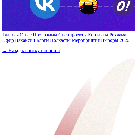
Главная
О нас
Программы
Спецпроекты
Контакты
Реклама
Эфир
Вакансии
Блоги
Подкасты
Мероприятия
Выборы-2026
← Назад к списку новостей