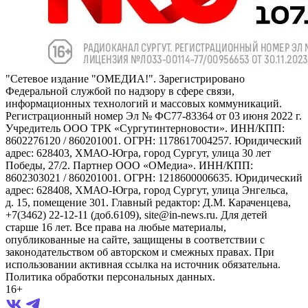
"Сетевое издание "ОМЕДИА!". Зарегистрировано
Федеральной службой по надзору в сфере связи,
информационных технологий и массовых коммуникаций.
Регистрационный номер Эл № ФС77-83364 от 03 июня 2022 г.
Учредитель ООО ТРК «Сургутинтерновости». ИНН/КПП:
8602276120 / 860201001. ОГРН: 1178617004257. Юридический
адрес: 628403, ХМАО-Югра, город Сургут, улица 30 лет
Победы, 27/2. Партнер ООО «ОМедиа». ИНН/КПП:
8602303021 / 860201001. ОГРН: 1218600006635. Юридический
адрес: 628408, ХМАО-Югра, город Сургут, улица Энгельса,
д. 15, помещение 301. Главный редактор: Д.М. Караченцева,
+7(3462) 22-12-11 (доб.6109), site@in-news.ru. Для детей
старше 16 лет. Все права на любые материалы,
опубликованные на сайте, защищены в соответствии с
законодательством об авторском и смежных правах. При
использовании активная ссылка на источник обязательна.
Политика обработки персональных данных.
16+