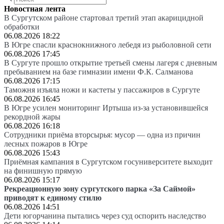
Новостная лента
В Сургутском районе стартовал третий этап акарицидной
обработки
06.08.2026 18:22
В Югре спасли краснокнижного лебедя из рыболовной сети
06.08.2026 17:45
В Сургуте прошло открытие третьей смены лагеря с дневным
пребыванием на базе гимназии имени Ф.К. Салманова
06.08.2026 17:15
Таможня изъяла ножи и кастеты у пассажиров в Сургуте
06.08.2026 16:45
В Югре усилен мониторинг Иртыша из-за установившейся
рекордной жары
06.08.2026 16:18
Сотрудники приёма вторсырья: мусор — одна из причин
лесных пожаров в Югре
06.08.2026 15:43
Приёмная кампания в Сургутском госуниверситете выходит
на финишную прямую
06.08.2026 15:17
Рекреационную зону сургутского парка «За Саймой»
приводят к единому стилю
06.08.2026 14:51
Дети югорчанина пытались через суд оспорить наследство