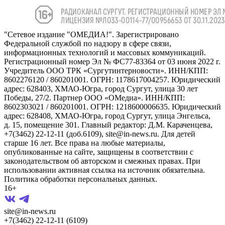
"Сетевое издание "ОМЕДИА!". Зарегистрировано
Федеральной службой по надзору в сфере связи,
информационных технологий и массовых коммуникаций.
Регистрационный номер Эл № ФС77-83364 от 03 июня 2022 г.
Учредитель ООО ТРК «Сургутинтерновости». ИНН/КПП:
8602276120 / 860201001. ОГРН: 1178617004257. Юридический
адрес: 628403, ХМАО-Югра, город Сургут, улица 30 лет
Победы, 27/2. Партнер ООО «ОМедиа». ИНН/КПП:
8602303021 / 860201001. ОГРН: 1218600006635. Юридический
адрес: 628408, ХМАО-Югра, город Сургут, улица Энгельса,
д. 15, помещение 301. Главный редактор: Д.М. Караченцева,
+7(3462) 22-12-11 (доб.6109), site@in-news.ru. Для детей
старше 16 лет. Все права на любые материалы,
опубликованные на сайте, защищены в соответствии с
законодательством об авторском и смежных правах. При
использовании активная ссылка на источник обязательна.
Политика обработки персональных данных.
16+
site@in-news.ru
+7(3462) 22-12-11 (6109)