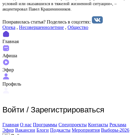
условий или оказавшихся в тяжелой жизненной ситуации», –
акцентировал Павел Крашенинников.
Понравилась статья? Поделиcь в соцсетях:
Опека
,
Несовершеннолетние
,
Общество
Главная
Афиша
Эфир
Профиль
Войти
/
Зарегистрироваться
Главная
О нас
Программы
Спецпроекты
Контакты
Реклама
Эфир
Вакансии
Блоги
Подкасты
Мероприятия
Выборы-2026