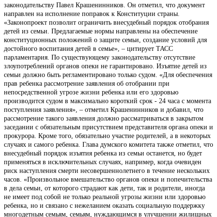
законодательству Павел Крашенинников. Он отметил, что документ
направлен на исполнение поправок к Конституции страны.
«Законопроект позволит ограничить внесудебный порядок отобрания
детей из семьи. Предлагаемые нормы направлены на обеспечение
конституционных положений о защите семьи, создание условий для
достойного воспитания детей в семье», – цитирует ТАСС
парламентария. По существующему законодательству отсутствие
злоупотреблений органов опеки не гарантировано. Изъятие детей из
семьи должно быть регламентировано только судом. «Для обеспечения
прав ребенка рассмотрение заявления об отобрании при
непосредственной угрозе жизни ребенка или его здоровью
производится судом в максимально короткий срок - 24 часа с момента
поступления заявления», – отметил Крашенинников и добавил, что
рассмотрение такого заявления должно рассматриваться в закрытом
заседании с обязательным присутствием представителя органа опеки и
прокурора. Кроме того, обязательно участие родителей, а в некоторых
случаях и самого ребенка. Глава думского комитета также отметил, что
внесудебный порядок изъятия ребенка из семьи останется, но будет
применяться в исключительных случаях, например, когда очевиден
риск наступления смерти несовершеннолетнего в течение нескольких
часов. «Произвольное вмешательство органов опеки и попечительства
в дела семьи, от которого страдают как дети, так и родители, иногда
не имеет под собой не только реальной угрозы жизни или здоровью
ребенка, но и связано с нежеланием оказать социальную поддержку
многодетным семьям, семьям, нуждающимся в улучшении жилищных