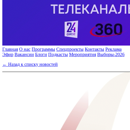
Главная
О нас
Программы
Спецпроекты
Контакты
Реклама
Эфир
Вакансии
Блоги
Подкасты
Мероприятия
Выборы-2026
← Назад к списку новостей