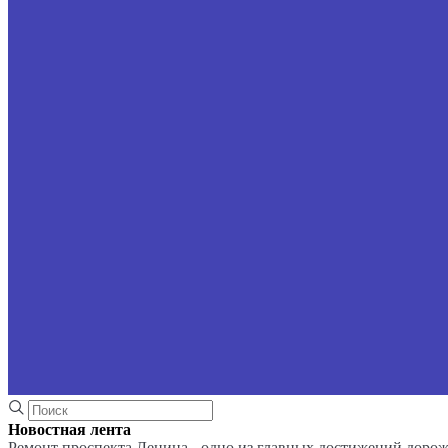
Новостная лента
Ремонт проспекта Ленина - одно из главных достижений доро