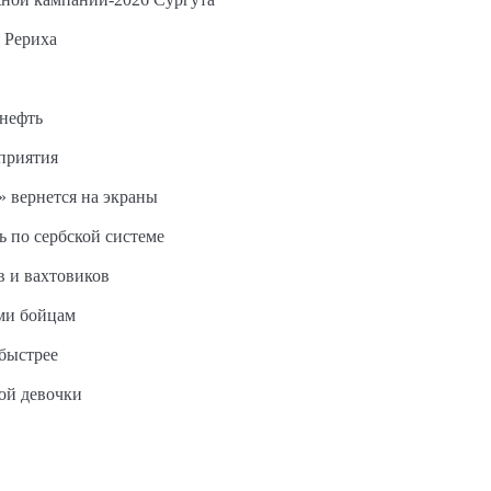
 Рериха
 нефть
дприятия
 вернется на экраны
ь по сербской системе
в и вахтовиков
ми бойцам
быстрее
ной девочки