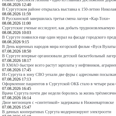
08.08.2026 12:40
В Сургутском районе открылась выставка к 150-летию Николая
08.08.2026 11:59
В Русскинской завершилась третья смена лагеря «Кар-Тохи»
08.08.2026 11:00
Сургутские ученые исследуют, как добыть трудноизвлекаемую
08.08.2026 10:03
В Сургуте появился еще один мурал на фасаде городского пре
08.08.2026 9:15
В День коренных народов мира югорский фильм «Вуся Вулаты»
07.08.2026 18:50
В Сургуте впервые организовали детский баскетбольный лагер
07.08.2026 18:17
В ХМАО быстрее всего растут зарплаты у нефтяников, аграрие
07.08.2026 17:45
Из Сургута в зону СВО уехали две фуры с адресными посылка
07.08.2026 17:13
Оформление пациентов в Сургутской ОКБ стало в четыре раза 
07.08.2026 16:45
Врачи Сургута почти две недели боролись за жизнь трёхмесяч
07.08.2026 16:14
Двое мегионцев с «синтетикой» задержаны в Нижневартовске
07.08.2026 15:47
В дачных кооперативах Сургута модернизируют электросети