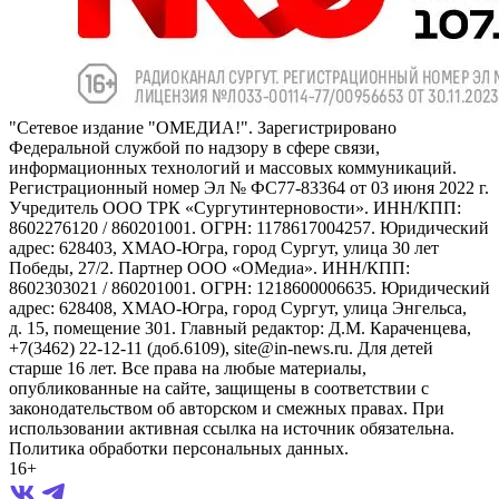
"Сетевое издание "ОМЕДИА!". Зарегистрировано
Федеральной службой по надзору в сфере связи,
информационных технологий и массовых коммуникаций.
Регистрационный номер Эл № ФС77-83364 от 03 июня 2022 г.
Учредитель ООО ТРК «Сургутинтерновости». ИНН/КПП:
8602276120 / 860201001. ОГРН: 1178617004257. Юридический
адрес: 628403, ХМАО-Югра, город Сургут, улица 30 лет
Победы, 27/2. Партнер ООО «ОМедиа». ИНН/КПП:
8602303021 / 860201001. ОГРН: 1218600006635. Юридический
адрес: 628408, ХМАО-Югра, город Сургут, улица Энгельса,
д. 15, помещение 301. Главный редактор: Д.М. Караченцева,
+7(3462) 22-12-11 (доб.6109), site@in-news.ru. Для детей
старше 16 лет. Все права на любые материалы,
опубликованные на сайте, защищены в соответствии с
законодательством об авторском и смежных правах. При
использовании активная ссылка на источник обязательна.
Политика обработки персональных данных.
16+