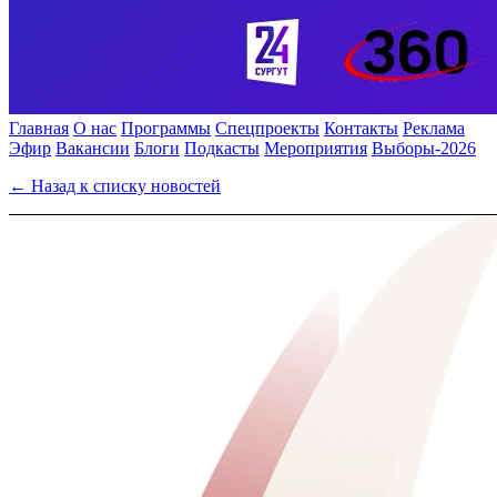
Главная
О нас
Программы
Спецпроекты
Контакты
Реклама
Эфир
Вакансии
Блоги
Подкасты
Мероприятия
Выборы-2026
← Назад к списку новостей