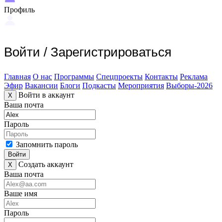
Профиль
Войти
/
Зарегистрироваться
Главная
О нас
Программы
Спецпроекты
Контакты
Реклама
Эфир
Вакансии
Блоги
Подкасты
Мероприятия
Выборы-2026
Войти в аккаунт
X
Ваша почта
Пароль
Запомнить пароль
Войти
Создать аккаунт
X
Ваша почта
Ваше имя
Пароль