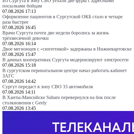
Из Сургута в зону СВО уехали две фуры с адресными
посылками бойцам
07.08.2026 17:13
Оформление пациентов в Сургутской ОКБ стало в четыре
раза быстрее
07.08.2026 16:45
Врачи Сургута почти две недели боролись за жизнь
трёхмесячной девочки
07.08.2026 16:14
Двое мегионцев с «синтетикой» задержаны в Нижневартовске
07.08.2026 15:47
В дачных кооперативах Сургута модернизируют электросети
07.08.2026 15:18
В сургутском перинатальном центре начал работать кабинет
ЗАГС
07.08.2026 14:42
Сургут передаст в зону СВО 33 автомобиля
07.08.2026 14:11
В Ханты-Мансийске Subaru перевернулся на бок после
столкновения с Geely
07.08.2026 13:45