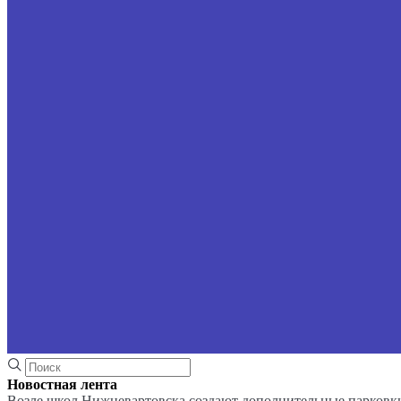
Новостная лента
Возле школ Нижневартовска создают дополнительные парковк