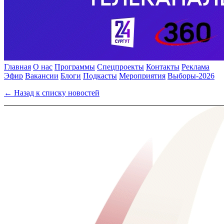
Главная
О нас
Программы
Спецпроекты
Контакты
Реклама
Эфир
Вакансии
Блоги
Подкасты
Мероприятия
Выборы-2026
← Назад к списку новостей