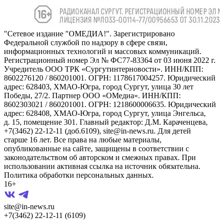
"Сетевое издание "ОМЕДИА!". Зарегистрировано
Федеральной службой по надзору в сфере связи,
информационных технологий и массовых коммуникаций.
Регистрационный номер Эл № ФС77-83364 от 03 июня 2022 г.
Учредитель ООО ТРК «Сургутинтерновости». ИНН/КПП:
8602276120 / 860201001. ОГРН: 1178617004257. Юридический
адрес: 628403, ХМАО-Югра, город Сургут, улица 30 лет
Победы, 27/2. Партнер ООО «ОМедиа». ИНН/КПП:
8602303021 / 860201001. ОГРН: 1218600006635. Юридический
адрес: 628408, ХМАО-Югра, город Сургут, улица Энгельса,
д. 15, помещение 301. Главный редактор: Д.М. Караченцева,
+7(3462) 22-12-11 (доб.6109), site@in-news.ru. Для детей
старше 16 лет. Все права на любые материалы,
опубликованные на сайте, защищены в соответствии с
законодательством об авторском и смежных правах. При
использовании активная ссылка на источник обязательна.
Политика обработки персональных данных.
16+
site@in-news.ru
+7(3462) 22-12-11 (6109)