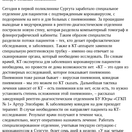
Сегодня в первой поликлинике Сургута заработало специальное
отделение для пациентов с подтвержденным коронавирусом, с
подозрением на него и для больных с пневмониями. За прошедшие
выходные в медучреждении в рентген-диагностическом отделении
построили новую стену, которая разделила компьютерный томограф и
флюорографический кабинеты. Таким образом специалисты
разделили потоки пациентов – тех, кто делает профилактические
обследования, и заболевших. Также в КТ-аппарате заменили
специальную рентгеновскую трубку – именно она отвечает за
сканирование органа, который необходимо исследовать. По словам
врачей, КТ-экспертиза для заболевших коронавирусом пациентов
необходима, но провести ее дома возможности нет. «КТ – это один из
достоверных исследований, которое показывает пневмонию.
Пневмония тоже разная бывает – вирусная пневмония, ковидная
пневмония – мы это можем по КТ сказать. Дальнейшая тактика
лечения зависит от КТ – есть пневмония или нет, если есть, то нужно
установить степень осложнения этой пневмонии», – рассказал
заведующий рентген-диагностическим отделением БУ Югры «СГКП
№ 1» Артур Элизбарян. К заболевшему ковидом на дом приходит
терапевт. В случае необходимости он направляет пациента на КТ-
исследование. Результат врачи получают в течение часа,
следовательно, могут оперативно назначить лечение. Работать
специализированное отделение, учитывая текущую ситуацию с
коронавирусом в Сургуте, будет семь дней в неделю. «У нас четыре