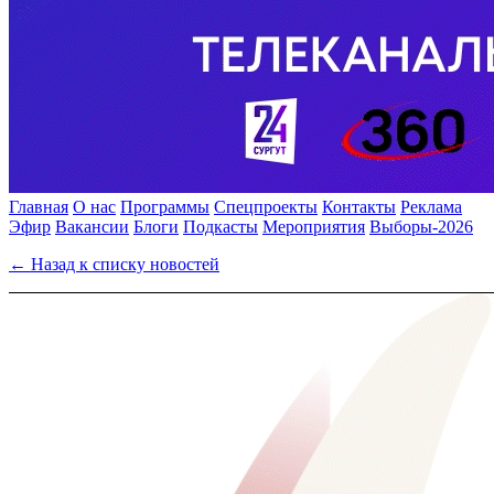
Главная
О нас
Программы
Спецпроекты
Контакты
Реклама
Эфир
Вакансии
Блоги
Подкасты
Мероприятия
Выборы-2026
← Назад к списку новостей