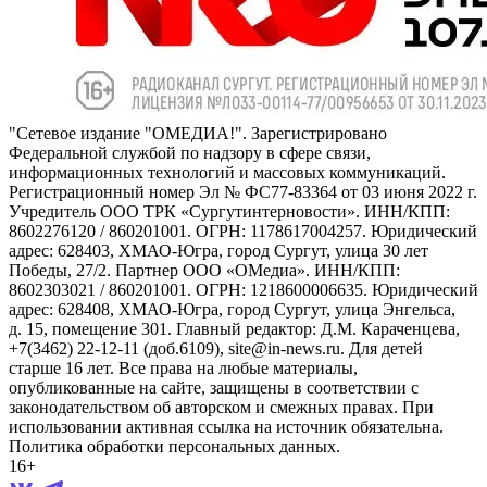
"Сетевое издание "ОМЕДИА!". Зарегистрировано
Федеральной службой по надзору в сфере связи,
информационных технологий и массовых коммуникаций.
Регистрационный номер Эл № ФС77-83364 от 03 июня 2022 г.
Учредитель ООО ТРК «Сургутинтерновости». ИНН/КПП:
8602276120 / 860201001. ОГРН: 1178617004257. Юридический
адрес: 628403, ХМАО-Югра, город Сургут, улица 30 лет
Победы, 27/2. Партнер ООО «ОМедиа». ИНН/КПП:
8602303021 / 860201001. ОГРН: 1218600006635. Юридический
адрес: 628408, ХМАО-Югра, город Сургут, улица Энгельса,
д. 15, помещение 301. Главный редактор: Д.М. Караченцева,
+7(3462) 22-12-11 (доб.6109), site@in-news.ru. Для детей
старше 16 лет. Все права на любые материалы,
опубликованные на сайте, защищены в соответствии с
законодательством об авторском и смежных правах. При
использовании активная ссылка на источник обязательна.
Политика обработки персональных данных.
16+