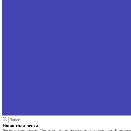
Новостная лента
Ремонт проспекта Ленина - одно из главных достижений доро