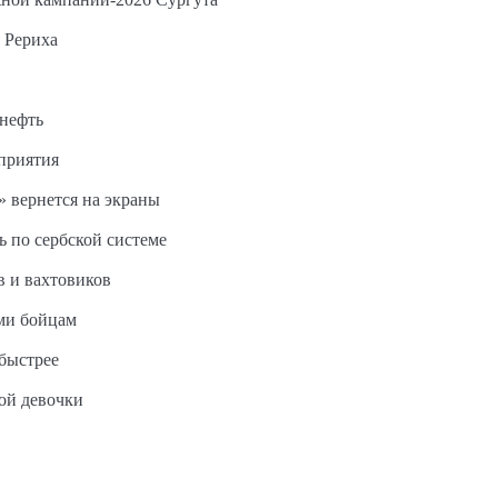
 Рериха
 нефть
дприятия
 вернется на экраны
ь по сербской системе
в и вахтовиков
ми бойцам
быстрее
ной девочки