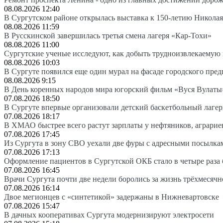
08.08.2026 12:40
В Сургутском районе открылась выставка к 150-летию Николая
08.08.2026 11:59
В Русскинской завершилась третья смена лагеря «Кар-Тохи»
08.08.2026 11:00
Сургутские ученые исследуют, как добыть трудноизвлекаемую
08.08.2026 10:03
В Сургуте появился еще один мурал на фасаде городского пре
08.08.2026 9:15
В День коренных народов мира югорский фильм «Вуся Вулаты»
07.08.2026 18:50
В Сургуте впервые организовали детский баскетбольный лагер
07.08.2026 18:17
В ХМАО быстрее всего растут зарплаты у нефтяников, аграрие
07.08.2026 17:45
Из Сургута в зону СВО уехали две фуры с адресными посылка
07.08.2026 17:13
Оформление пациентов в Сургутской ОКБ стало в четыре раза 
07.08.2026 16:45
Врачи Сургута почти две недели боролись за жизнь трёхмесяч
07.08.2026 16:14
Двое мегионцев с «синтетикой» задержаны в Нижневартовске
07.08.2026 15:47
В дачных кооперативах Сургута модернизируют электросети