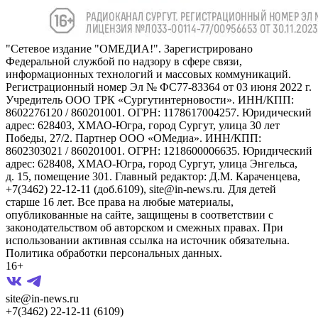
"Сетевое издание "ОМЕДИА!". Зарегистрировано
Федеральной службой по надзору в сфере связи,
информационных технологий и массовых коммуникаций.
Регистрационный номер Эл № ФС77-83364 от 03 июня 2022 г.
Учредитель ООО ТРК «Сургутинтерновости». ИНН/КПП:
8602276120 / 860201001. ОГРН: 1178617004257. Юридический
адрес: 628403, ХМАО-Югра, город Сургут, улица 30 лет
Победы, 27/2. Партнер ООО «ОМедиа». ИНН/КПП:
8602303021 / 860201001. ОГРН: 1218600006635. Юридический
адрес: 628408, ХМАО-Югра, город Сургут, улица Энгельса,
д. 15, помещение 301. Главный редактор: Д.М. Караченцева,
+7(3462) 22-12-11 (доб.6109), site@in-news.ru. Для детей
старше 16 лет. Все права на любые материалы,
опубликованные на сайте, защищены в соответствии с
законодательством об авторском и смежных правах. При
использовании активная ссылка на источник обязательна.
Политика обработки персональных данных.
16+
site@in-news.ru
+7(3462) 22-12-11 (6109)