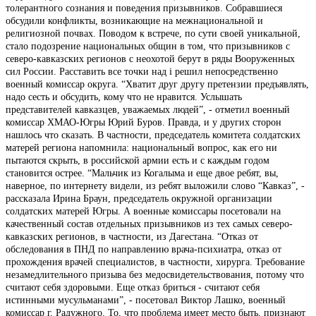
толерантного сознания и поведения призывников. Собравшиеся
обсудили конфликты, возникающие на межнациональной и
религиозной почвах. Поводом к встрече, по сути своей уникальной,
стало подозрение национальных общин в том, что призывников с
северо-кавказских регионов с неохотой берут в ряды Вооруженных
сил России. Расставить все точки над i решил непосредственно
военный комиссар округа. “Хватит друг другу претензии предъявлять,
надо сесть и обсудить, кому что не нравится. Услышать
представителей кавказцев, уважаемых людей”, - отметил военный
комиссар ХМАО-Югры Юрий Буров. Правда, и у других сторон
нашлось что сказать. В частности, председатель комитета солдатских
матерей региона напомнила: национальный вопрос, как его ни
пытаются скрыть, в российской армии есть и с каждым годом
становится острее. “Мальчик из Когалыма и еще двое ребят, вы,
наверное, по интернету видели, из ребят выложили слово “Кавказ”, -
рассказала Ирина Браун, председатель окружной организации
солдатских матерей Югры. А военные комиссары посетовали на
качественный состав отдельных призывников из тех самых северо-
кавказских регионов, в частности, из Дагестана. “Отказ от
обследования в ПНД по направлению врача-психиатра, отказ от
прохождения врачей специалистов, в частности, хирурга. Требование
незамедлительного призыва без медосвидетельствования, потому что
считают себя здоровыми. Еще отказ бриться - считают себя
истинными мусульманами”, - посетовал Виктор Лашко, военный
комиссар г. Радужного. То, что проблема имеет место быть, признают