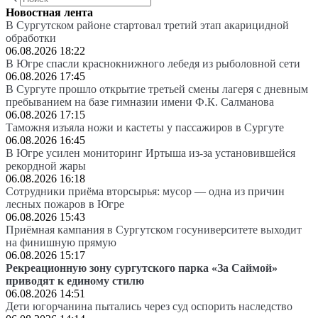
Новостная лента
В Сургутском районе стартовал третий этап акарицидной
обработки
06.08.2026 18:22
В Югре спасли краснокнижного лебедя из рыболовной сети
06.08.2026 17:45
В Сургуте прошло открытие третьей смены лагеря с дневным
пребыванием на базе гимназии имени Ф.К. Салманова
06.08.2026 17:15
Таможня изъяла ножи и кастеты у пассажиров в Сургуте
06.08.2026 16:45
В Югре усилен мониторинг Иртыша из-за установившейся
рекордной жары
06.08.2026 16:18
Сотрудники приёма вторсырья: мусор — одна из причин
лесных пожаров в Югре
06.08.2026 15:43
Приёмная кампания в Сургутском госуниверситете выходит
на финишную прямую
06.08.2026 15:17
Рекреационную зону сургутского парка «За Саймой»
приводят к единому стилю
06.08.2026 14:51
Дети югорчанина пытались через суд оспорить наследство