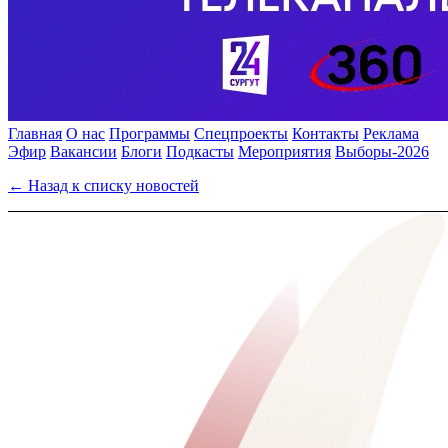
Главная
О нас
Программы
Спецпроекты
Контакты
Реклама
Эфир
Вакансии
Блоги
Подкасты
Мероприятия
Выборы-2026
← Назад к списку новостей