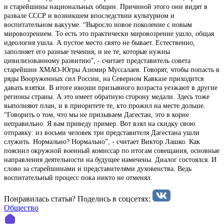
и старейшины национальных общин. Причиной этого они видят в
развале СССР и возникшем впоследствии культурном и
воспитательном вакууме. “Выросло новое поколение с новым
мировозрением. То есть это практически мировозрение ушло, общая
идеология ушла. А пустое место свято не бывает. Естественно,
заполняет его разные течения, и не те, которые нужны
цивилизованному развитию”, - считает представитель совета
старейшин ХМАО-Югры Азимир Муссалаев. Говорят, чтобы попасть в
ряды Вооруженных сил России, на Северном Кавказе приходится
давать взятки. В итоге юноши призывного возраста уезжают в другие
регионы страны. А это имеет обратную сторону медали. Здесь тоже
выполняют план, и в приоритете те, кто прожил на месте дольше.
“Говорить о том, что мы не призываем Дагестан, это в корне
неправильно. Я вам приведу пример. Вот взял на скидку свою
отправку: из восьми человек три представителя Дагестана ушли
служить. Нормально? Нормально”, - считает Виктор Лашко. Как
пояснил окружной военный комиссар по итогам совещания, основные
направления деятельности на будущее намечены. Диалог состоялся. И
слово за старейшинами и представителями духовенства. Ведь
воспитательный процесс пока никто не отменял.
Понравилась статья? Поделиcь в соцсетях:
Общество