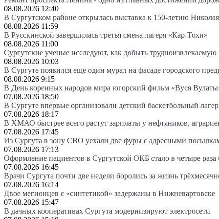
08.08.2026 12:40
В Сургутском районе открылась выставка к 150-летию Николая
08.08.2026 11:59
В Русскинской завершилась третья смена лагеря «Кар-Тохи»
08.08.2026 11:00
Сургутские ученые исследуют, как добыть трудноизвлекаемую
08.08.2026 10:03
В Сургуте появился еще один мурал на фасаде городского пре
08.08.2026 9:15
В День коренных народов мира югорский фильм «Вуся Вулаты»
07.08.2026 18:50
В Сургуте впервые организовали детский баскетбольный лагер
07.08.2026 18:17
В ХМАО быстрее всего растут зарплаты у нефтяников, аграрие
07.08.2026 17:45
Из Сургута в зону СВО уехали две фуры с адресными посылка
07.08.2026 17:13
Оформление пациентов в Сургутской ОКБ стало в четыре раза 
07.08.2026 16:45
Врачи Сургута почти две недели боролись за жизнь трёхмесяч
07.08.2026 16:14
Двое мегионцев с «синтетикой» задержаны в Нижневартовске
07.08.2026 15:47
В дачных кооперативах Сургута модернизируют электросети