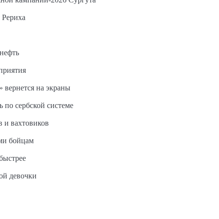
 Рериха
 нефть
дприятия
 вернется на экраны
ь по сербской системе
в и вахтовиков
ми бойцам
быстрее
ной девочки