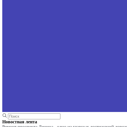
Новостная лента
Ремонт проспекта Ленина - одно из главных достижений доро