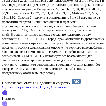
14 августа в 26 жилых домах в зоне теплоснабжения ЦТП №70, №71 и
№72 осуществлена подача ГВС ранее запланированного срока. Горячая
вода в домах по улицам Республики 72, 74, 76, 82, 84, 86, 88, 70, 80,
90,92, Энергетиков 35, 37, 39, 41, 43, 45, 53, 55; Майская 1, 3, 5, 7,
13/1, 13/2, Советов 3 подлежала отключению с 3 по 16 августа из-за
проведения гидравлических испытаний и промывки
внутриквартальных сетей тепловодоснабжения. Эти работы были
проведены за 11 дней вместо разрешенных законодательством 14
дней. В остальных микрорайонах города, попадающих в зону
отключения СГРЭС-1 – ПКТС - город, срок окончание гидравлических
испытаний остается прежним – 16 августа. Напомним, что ранее из-за
продления режима самоизоляции отключение горячего водоснабжения
для производства ремонтных и регламентных работ неоднократно
откладывали. СГМУП «ГТС» использует все возможности для
сокращения сроков производимых работ до минимума и просит
сургутян с пониманием относиться к временным ограничениям, без
которых невозможно подготовить сети теплоснабжения к
предстоящему отопительному сезону.
Понравилась статья? Поделиcь в соцсетях:
Сургут
,
Горячая вода
,
Вода
,
Общество
Главная