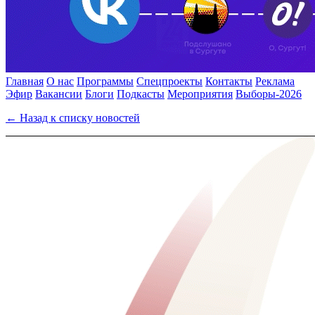
Главная
О нас
Программы
Спецпроекты
Контакты
Реклама
Эфир
Вакансии
Блоги
Подкасты
Мероприятия
Выборы-2026
← Назад к списку новостей