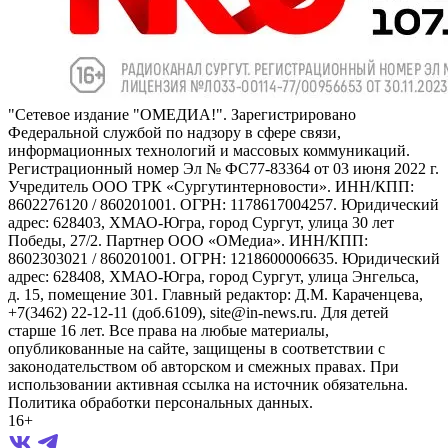
"Сетевое издание "ОМЕДИА!". Зарегистрировано
Федеральной службой по надзору в сфере связи,
информационных технологий и массовых коммуникаций.
Регистрационный номер Эл № ФС77-83364 от 03 июня 2022 г.
Учредитель ООО ТРК «Сургутинтерновости». ИНН/КПП:
8602276120 / 860201001. ОГРН: 1178617004257. Юридический
адрес: 628403, ХМАО-Югра, город Сургут, улица 30 лет
Победы, 27/2. Партнер ООО «ОМедиа». ИНН/КПП:
8602303021 / 860201001. ОГРН: 1218600006635. Юридический
адрес: 628408, ХМАО-Югра, город Сургут, улица Энгельса,
д. 15, помещение 301. Главный редактор: Д.М. Караченцева,
+7(3462) 22-12-11 (доб.6109), site@in-news.ru. Для детей
старше 16 лет. Все права на любые материалы,
опубликованные на сайте, защищены в соответствии с
законодательством об авторском и смежных правах. При
использовании активная ссылка на источник обязательна.
Политика обработки персональных данных.
16+