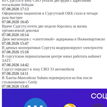
Из Сургута в зону СВО уехали две фуры с адресными
посылками бойцам
07.08.2026 17:13
Оформление пациентов в Сургутской ОКБ стало в четыре
раза быстрее
07.08.2026 16:45
Врачи Сургута почти две недели боролись за жизнь
трёхмесячной девочки
07.08.2026 16:14
Двое мегионцев с «синтетикой» задержаны в Нижневартовске
07.08.2026 15:47
В дачных кооперативах Сургута модернизируют электросети
07.08.2026 15:18
В сургутском перинатальном центре начал работать кабинет
ЗАГС
07.08.2026 14:42
Сургут передаст в зону СВО 33 автомобиля
07.08.2026 14:11
В Ханты-Мансийске Subaru перевернулся на бок после
столкновения с Geely
07.08.2026 13:45