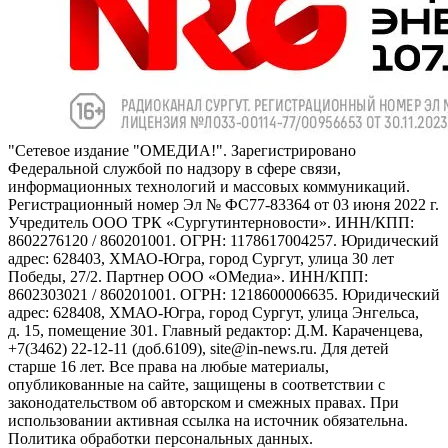
"Сетевое издание "ОМЕДИА!". Зарегистрировано
Федеральной службой по надзору в сфере связи,
информационных технологий и массовых коммуникаций.
Регистрационный номер Эл № ФС77-83364 от 03 июня 2022 г.
Учредитель ООО ТРК «Сургутинтерновости». ИНН/КПП:
8602276120 / 860201001. ОГРН: 1178617004257. Юридический
адрес: 628403, ХМАО-Югра, город Сургут, улица 30 лет
Победы, 27/2. Партнер ООО «ОМедиа». ИНН/КПП:
8602303021 / 860201001. ОГРН: 1218600006635. Юридический
адрес: 628408, ХМАО-Югра, город Сургут, улица Энгельса,
д. 15, помещение 301. Главный редактор: Д.М. Караченцева,
+7(3462) 22-12-11 (доб.6109), site@in-news.ru. Для детей
старше 16 лет. Все права на любые материалы,
опубликованные на сайте, защищены в соответствии с
законодательством об авторском и смежных правах. При
использовании активная ссылка на источник обязательна.
Политика обработки персональных данных.