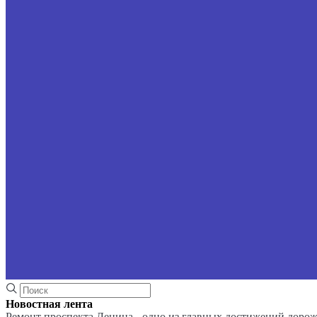
Новостная лента
Ремонт проспекта Ленина - одно из главных достижений доро