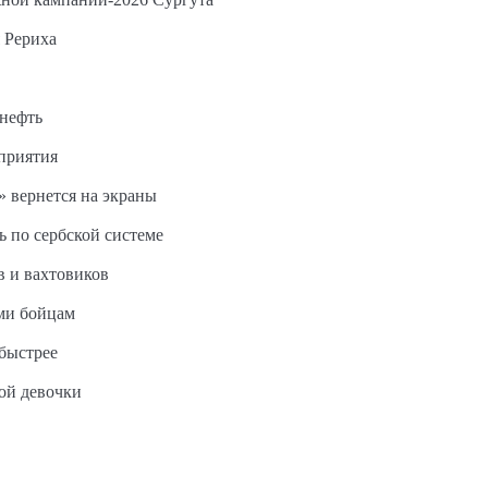
 Рериха
 нефть
дприятия
 вернется на экраны
ь по сербской системе
в и вахтовиков
ми бойцам
быстрее
ной девочки