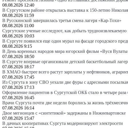
08.08.2026 12:40
В Сургутском районе открылась выставка к 150-летию Николая
08.08.2026 11:59
В Русскинской завершилась третья смена лагеря «Кар-Тохи»
08.08.2026 11:00
Сургутские ученые исследуют, как добыть трудноизвлекаемую
08.08.2026 10:03
В Сургуте появился еще один мурал на фасаде городского пре
08.08.2026 9:15
В День коренных народов мира югорский фильм «Вуся Вулаты»
07.08.2026 18:50
В Сургуте впервые организовали детский баскетбольный лагер
07.08.2026 18:17
В ХМАО быстрее всего растут зарплаты у нефтяников, аграрие
07.08.2026 17:45
Из Сургута в зону СВО уехали две фуры с адресными посылка
07.08.2026 17:13
Оформление пациентов в Сургутской ОКБ стало в четыре раза 
07.08.2026 16:45
Врачи Сургута почти две недели боролись за жизнь трёхмесяч
07.08.2026 16:14
Двое мегионцев с «синтетикой» задержаны в Нижневартовске
07.08.2026 15:47
В дачных кооперативах Сургута модернизируют электросети