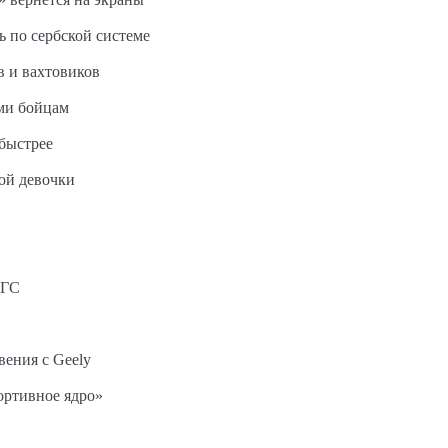
ь по сербской системе
в и вахтовиков
ми бойцам
быстрее
ной девочки
АГС
вения с Geely
ортивное ядро»