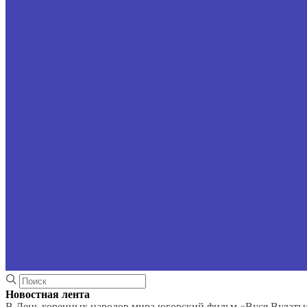
Новостная лента
В День коренных народов мира югорский фильм «Вуся Вулаты»